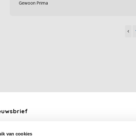
Gewoon Prima
euwsbrief
ang de laatste updates, nieuws en aanbiedingen via email
ik van cookies