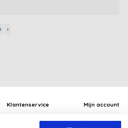
1
Klantenservice
Mijn account
Over ons
Registreren
Algemene voorwaarden
Mijn bestellingen