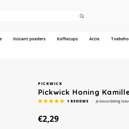
e
Instant poeders
Koffiecups
Actie
Toebeho
PICKWICK
Pickwick Honing Kamille
1
REVIEWS
Je beoordeling toe
€2,29