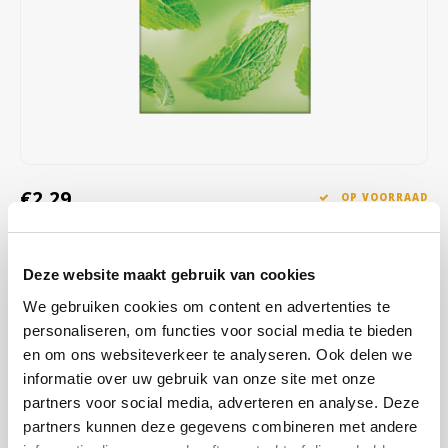
Café intención
Melitta
Eduscho
Soepen
100% Arabica koffie
Caffè Izzo
Segafredo
Eilles
Caffè Vergnano
Senseo
Gala
Chicco d'oro
E.S.E. koffiepads (44 mm)
Gorilla
€2,29
OP VOORRAAD
Costa
Idee
OP WERKDAGEN VOOR 13:00 BESTELD WORDT DEZELFDE
DAG VERZENDKLAAR GEMAAKT
Dallmayr
illy
Deze website maakt gebruik van cookies
Geniet van de duidelijke muntsmaak met Pickwick Herbal Mint – 20
We gebruiken cookies om content en advertenties te
Davidoff
Jacobs
zakjes 100% kruiden­thee, cafeïnevrij en pure verfrissing voor elk
personaliseren, om functies voor social media te bieden
moment.
Lees meer
en om ons websiteverkeer te analyseren. Ook delen we
Delta
Lavazza
informatie over uw gebruik van onze site met onze
KOOP
12
VOOR
€2,24
PER STUK EN
2% KORTING
partners voor social media, adverteren en analyse. Deze
BESPAAR
2%
De Roccis
Melitta
partners kunnen deze gegevens combineren met andere