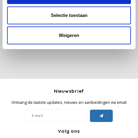
Käfer
Selectie toestaan
Alle reviews
Kimbo
Je beoordeling toevoegen
Weigeren
La Brasiliana
Lavazza
Lazarro
Lucaffé
Nieuwsbrief
Ontvang de laatste updates, nieuws en aanbiedingen via email
L’OR
Mauro Caffe
Volg ons
Melitta