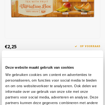
Café intención
Melitta
Eduscho
Soepen
100% Arabica koffie
Caffè Izzo
Segafredo
Eilles
Caffè Vergnano
Senseo
Gala
Chicco d'oro
E.S.E. koffiepads (44 mm)
Gorilla
€2,25
OP VOORRAAD
Costa
Idee
OP WERKDAGEN VOOR 13:00 BESTELD WORDT DEZELFDE
DAG VERZENDKLAAR GEMAAKT
Dallmayr
illy
Deze website maakt gebruik van cookies
Pickwick fruit variatie oranje, bevat verschillende frisse en zoete
Davidoff
Jacobs
fruitsmaken zoals kersen, tropische vruchten, mango en meloen.
We gebruiken cookies om content en advertenties te
Ideaal voor elk moment van de dag. Perfect voor liefhebbers van
personaliseren, om functies voor social media te bieden
Delta
Lavazza
fruitige thee.
Lees meer
en om ons websiteverkeer te analyseren. Ook delen we
informatie over uw gebruik van onze site met onze
De Roccis
Melitta
partners voor social media, adverteren en analyse. Deze
KOOP
12
VOOR
€2,14
PER STUK EN
5% KORTING
BESPAAR
5%
partners kunnen deze gegevens combineren met andere