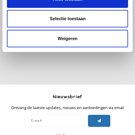
Käfer
Selectie toestaan
Alle reviews
Kimbo
Weigeren
Je beoordeling toevoegen
La Brasiliana
Lavazza
Lazarro
Lucaffé
Nieuwsbrief
L’OR
Ontvang de laatste updates, nieuws en aanbiedingen via email
Mauro Caffe
Melitta