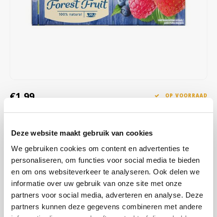
Café intención
Melitta
Eduscho
Soepen
100% Arabica koffie
Caffè Izzo
Segafredo
Eilles
Caffè Vergnano
Senseo
Gala
Chicco d'oro
E.S.E. koffiepads (44 mm)
Gorilla
€1,99
OP VOORRAAD
Costa
Idee
OP WERKDAGEN VOOR 13:00 BESTELD WORDT DEZELFDE
DAG VERZENDKLAAR GEMAAKT
Dallmayr
illy
Deze website maakt gebruik van cookies
Pickwick Bosvruchten Fruit Thee 20 stuks, een smaakvolle thee met
We gebruiken cookies om content en advertenties te
Davidoff
Jacobs
de volle, frisse aroma’s van sappige bosvruchten. Perfect voor een
personaliseren, om functies voor social media te bieden
natuurlijk genietmoment!
Lees meer
en om ons websiteverkeer te analyseren. Ook delen we
Delta
Lavazza
informatie over uw gebruik van onze site met onze
KOOP
12
VOOR
€1,95
PER STUK EN
2% KORTING
partners voor social media, adverteren en analyse. Deze
BESPAAR
2%
De Roccis
Melitta
partners kunnen deze gegevens combineren met andere