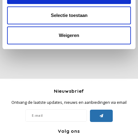
Käfer
Selectie toestaan
Alle reviews
Kimbo
Je beoordeling toevoegen
Weigeren
La Brasiliana
Lavazza
Lazarro
Lucaffé
Nieuwsbrief
Ontvang de laatste updates, nieuws en aanbiedingen via email
L’OR
Mauro Caffe
Volg ons
Melitta