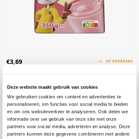
Café intención
Melitta
Eduscho
Soepen
100% Arabica koffie
Caffè Izzo
Segafredo
Eilles
Caffè Vergnano
Senseo
Gala
Chicco d'oro
E.S.E. koffiepads (44 mm)
Gorilla
€3,69
OP VOORRAAD
Costa
Idee
VERZONDEN BINNEN 1 A 2 WERKDAGEN
Dallmayr
illy
Met Nesquik® Strawberry geef jij jouw melk een twist. Maak
Deze website maakt gebruik van cookies
eenvoudig een heerlijke aardbei milkshake met koude melk.
Davidoff
Jacobs
We gebruiken cookies om content en advertenties te
Zonder kunstmatige kleurstoffen, smaken en conserveermiddelen.
personaliseren, om functies voor social media te bieden
Even roeren en klaar!
Lees meer
Delta
Lavazza
en om ons websiteverkeer te analyseren. Ook delen we
informatie over uw gebruik van onze site met onze
KOOP
14
VOOR
€3,65
PER STUK EN
De Roccis
Melitta
1% KORTING
partners voor social media, adverteren en analyse. Deze
BESPAAR
1%
partners kunnen deze gegevens combineren met andere