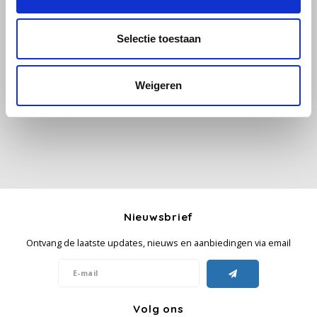
Käfer
Selectie toestaan
Alle reviews
Kimbo
Weigeren
Je beoordeling toevoegen
La Brasiliana
Lavazza
Lazarro
Lucaffé
Nieuwsbrief
L’OR
Ontvang de laatste updates, nieuws en aanbiedingen via email
Mauro Caffe
Volg ons
Melitta