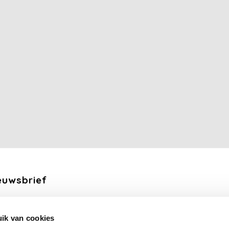
euwsbrief
ang de laatste updates, nieuws en aanbiedingen via email
ik van cookies
Abonneer