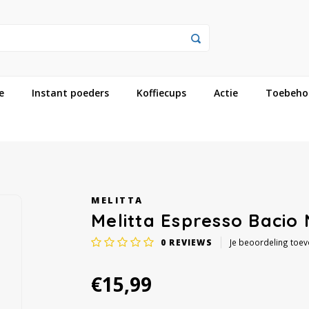
e
Instant poeders
Koffiecups
Actie
Toebeho
MELITTA
Melitta Espresso Bacio
0
REVIEWS
Je beoordeling toe
€15,99