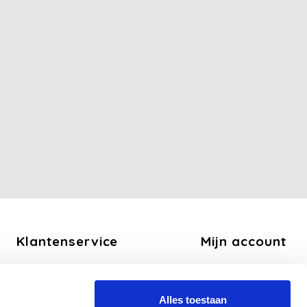
Klantenservice
Mijn account
Over ons
Registreren
Algemene voorwaarden
Mijn bestellingen
Alles toestaan
Disclaimer
Mijn tickets