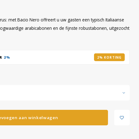
trus: met Bacio Nero offreert u uw gasten een typisch Italiaanse
hoogwaardige arabicabonen en de fijnste robustabonen, uitgezocht
AR
2%
2% KORTING
evoegen aan winkelwagen