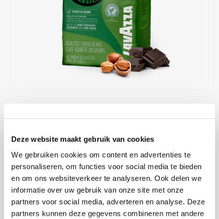
Café intención
Melitta
Eduscho
Soepen
100% Arabica koffie
Caffè Izzo
Segafredo
Eilles
Caffè Vergnano
Senseo
Gala
Chicco d'oro
E.S.E. koffiepads (44 mm)
Gorilla
Costa
Idee
€26,49
OP VOORRAAD
OP WERKDAGEN VOOR 13:00 BESTELD WORDT DEZELFDE
Dallmayr
illy
DAG VERZENDKLAAR GEMAAKT
Deze website maakt gebruik van cookies
Davidoff
Jacobs
Proef Lavazza La Reserva de Tierra Brasile Espresso: een verfijnde
We gebruiken cookies om content en advertenties te
blend met 70% Arabica en 30% Robusta. Smaakvolle tonen van pure
personaliseren, om functies voor social media te bieden
Delta
Lavazza
chocolade, hazelnoten, en rietsuiker.
Lees meer
en om ons websiteverkeer te analyseren. Ook delen we
informatie over uw gebruik van onze site met onze
De Roccis
Melitta
KOOP
6
VOOR
€25,96
PER STUK EN
partners voor social media, adverteren en analyse. Deze
2% KORTING
BESPAAR
2%
partners kunnen deze gegevens combineren met andere