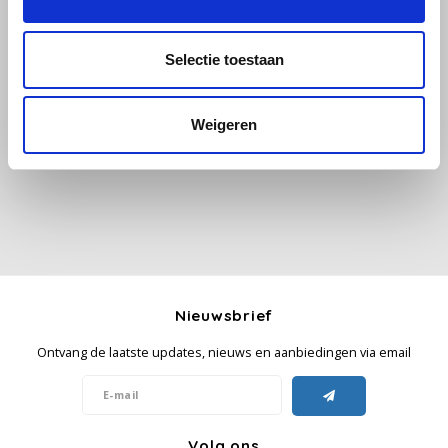
Käfer
Selectie toestaan
Alle reviews
Kimbo
Weigeren
Je beoordeling toevoegen
La Brasiliana
Lavazza
Lazarro
Lucaffé
Nieuwsbrief
L’OR
Ontvang de laatste updates, nieuws en aanbiedingen via email
Mauro Caffe
Melitta
Volg ons