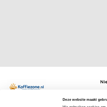
Ni
Ontv
Deze website maakt gebru
Boerenkamplaan 94b
We gebruiken cookies om c