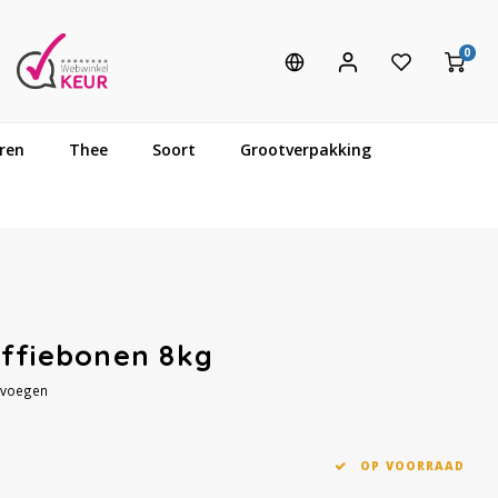
0
ren
Thee
Soort
Grootverpakking
offiebonen 8kg
evoegen
OP VOORRAAD