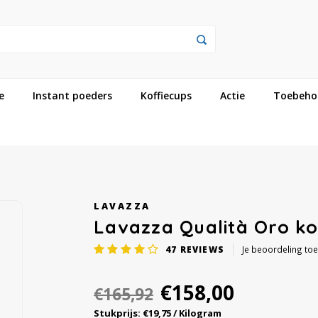
e
Instant poeders
Koffiecups
Actie
Toebeho
LAVAZZA
Lavazza Qualità Oro k
47
REVIEWS
Je beoordeling to
€158,00
€165,92
Stukprijs: €19,75 / Kilogram