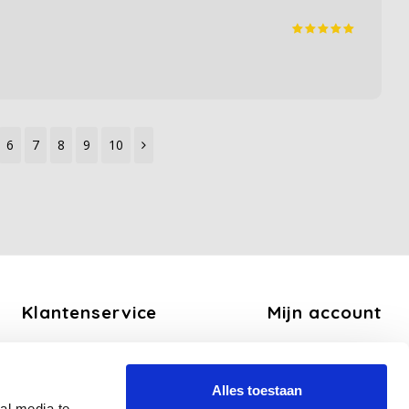
6
7
8
9
10
Klantenservice
Mijn account
Over ons
Registreren
Algemene voorwaarden
Mijn bestellingen
Alles toestaan
Disclaimer
Mijn tickets
al media te