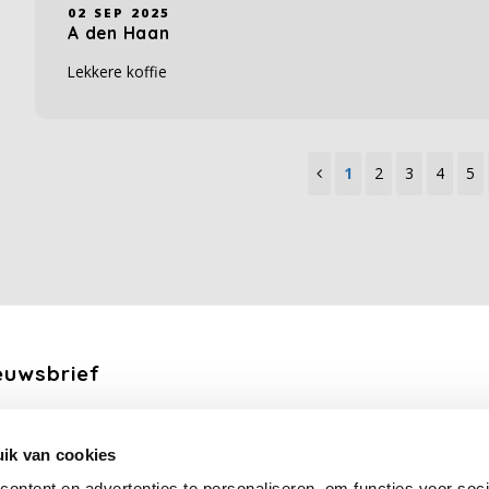
02 SEP 2025
A den Haan
Lekkere koffie
1
2
3
4
5
euwsbrief
ang de laatste updates, nieuws en aanbiedingen via email
ik van cookies
Abonneer
ontent en advertenties te personaliseren, om functies voor soci