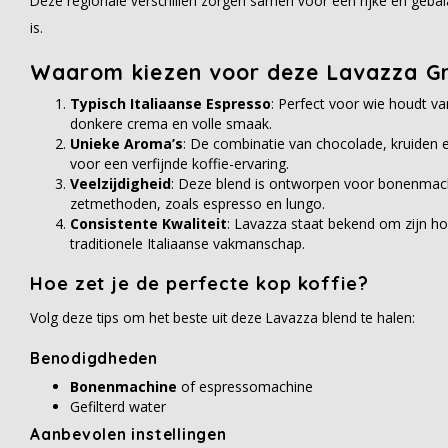
Deze regionale verschillen zorgen samen voor een rijke en gebal
is.
Waarom kiezen voor deze Lavazza Gr
Typisch Italiaanse Espresso
: Perfect voor wie houdt v
donkere crema en volle smaak.
Unieke Aroma’s
: De combinatie van chocolade, kruiden 
voor een verfijnde koffie-ervaring.
Veelzijdigheid
: Deze blend is ontworpen voor bonenmach
zetmethoden, zoals espresso en lungo.
Consistente Kwaliteit
: Lavazza staat bekend om zijn h
traditionele Italiaanse vakmanschap.
Hoe zet je de perfecte kop koffie?
Volg deze tips om het beste uit deze Lavazza blend te halen:
Benodigdheden
Bonenmachine
of espressomachine
Gefilterd water
Aanbevolen instellingen