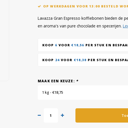
OP WERKDAGEN VOOR 13:00 BESTELD WO
Lavazza Gran Espresso koffiebonen bieden de per
en aroma's van pure chocolade en specerijen.
Le
KOOP
6
VOOR
€18,56
PER STUK EN BESPA
KOOP
24
VOOR
€18,38
PER STUK EN BESP
MAAK EEN KEUZE:
*
1 kg - €18,75
To