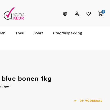
0
ren
Thee
Soort
Grootverpakking
 blue bonen 1kg
evoegen
OP VOORRAAD