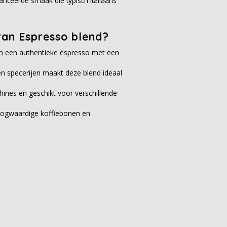
anceerde smaak die typisch Italiaans
an Espresso blend?
an een authentieke espresso met een
en specerijen maakt deze blend ideaal
ines en geschikt voor verschillende
oogwaardige koffiebonen en