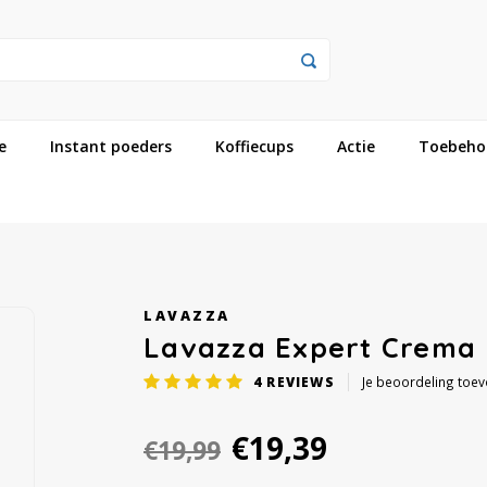
e
Instant poeders
Koffiecups
Actie
Toebeho
LAVAZZA
Lavazza Expert Crema 
4
REVIEWS
Je beoordeling toe
€19,39
€19,99