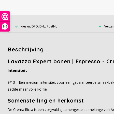
Kies uit DPD, DHL, PostNL
Verzen
9,6
Beschrijving
Lavazza Expert bonen | Espresso - C
Intensiteit
9/13 – Een medium intensiteit voor een gebalanceerde smaakbele
zachte maar volle koffie.
Samenstelling en herkomst
De Crema Ricca is een zorgvuldig samengestelde melange van A