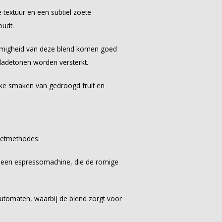
 textuur en een subtiel zoete
oudt.
 romigheid van deze blend komen goed
oladetonen worden versterkt.
ijke smaken van gedroogd fruit en
 zetmethodes:
n een espressomachine, die de romige
lautomaten, waarbij de blend zorgt voor