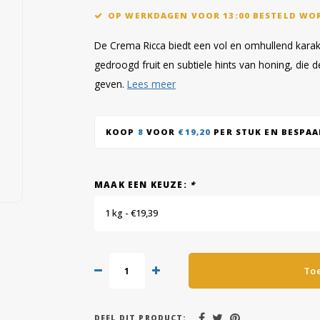
OP WERKDAGEN VOOR 13:00 BESTELD WO
De Crema Ricca biedt een vol en omhullend karak
gedroogd fruit en subtiele hints van honing, die
geven.
Lees meer
KOOP
8
VOOR
€19,20
PER STUK EN BESPA
MAAK EEN KEUZE:
*
1 kg - €19,39
To
DEEL DIT PRODUCT: