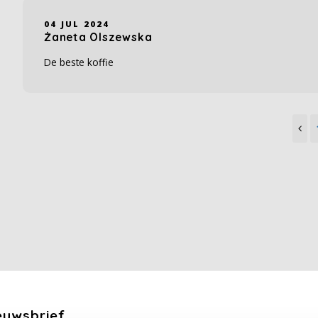
04 JUL 2024
Żaneta Olszewska
De beste koffie
euwsbrief