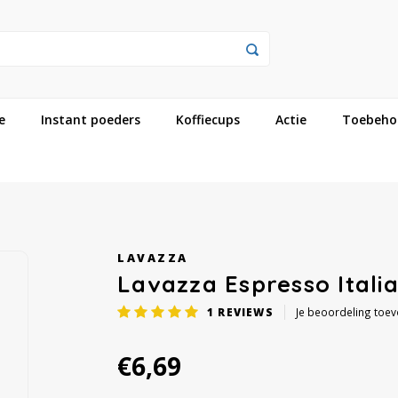
e
Instant poeders
Koffiecups
Actie
Toebeho
LAVAZZA
Lavazza Espresso Ital
1
REVIEWS
Je beoordeling toe
€6,69