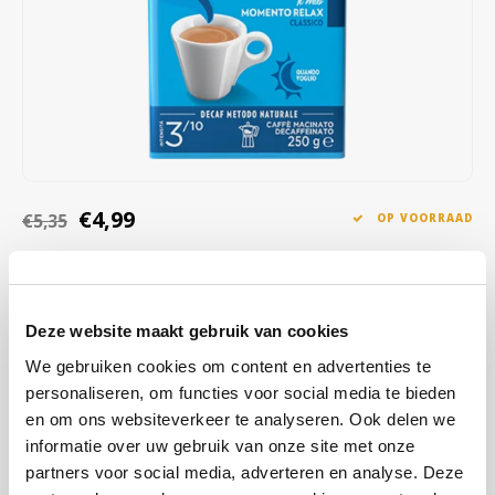
Café intención
Melitta
Eduscho
Soepen
100% Arabica koffie
Caffè Izzo
Segafredo
Eilles
Caffè Vergnano
Senseo
Gala
Chicco d'oro
E.S.E. koffiepads (44 mm)
Gorilla
€4,99
€5,35
OP VOORRAAD
Costa
Idee
OP WERKDAGEN VOOR 13:00 BESTELD WORDT DEZELFDE
DAG VERZENDKLAAR GEMAAKT
Dallmayr
illy
Met subtiele hints van amandel, melkchocolade en gedroogd fruit
Deze website maakt gebruik van cookies
Davidoff
Jacobs
biedt deze koffie een verfijnde smaak zonder cafeïne, ideaal voor
We gebruiken cookies om content en advertenties te
elk moment van de dag. De medium branding zorgt voor een profiel
personaliseren, om functies voor social media te bieden
Delta
Lavazza
met een warme, gouden crema en een zoete, bloemige nasmaak.
en om ons websiteverkeer te analyseren. Ook delen we
Lees meer
informatie over uw gebruik van onze site met onze
De Roccis
Melitta
partners voor social media, adverteren en analyse. Deze
KOOP
20
VOOR
€4,89
PER STUK EN
2% KORTING