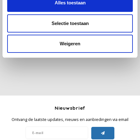
Alles toestaan
Käfer
Selectie toestaan
Kimbo
Alle reviews
Weigeren
La Brasiliana
Je beoordeling toevoegen
Lavazza
Lazarro
Lucaffé
L’OR
Nieuwsbrief
Ontvang de laatste updates, nieuws en aanbiedingen via email
Mauro Caffe
Melitta