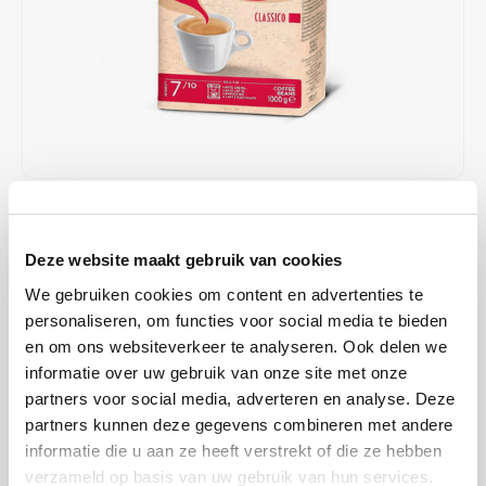
Café intención
Melitta
Eduscho
Soepen
100% Arabica koffie
Caffè Izzo
Segafredo
Eilles
Caffè Vergnano
Senseo
Gala
Chicco d'oro
E.S.E. koffiepads (44 mm)
Gorilla
€17,49
€17,99
OP VOORRAAD
Costa
Idee
OP WERKDAGEN VOOR 13:00 BESTELD WORDT DEZELFDE
Deze website maakt gebruik van cookies
DAG VERZENDKLAAR GEMAAKT
Dallmayr
illy
We gebruiken cookies om content en advertenties te
Deze melange van zorgvuldig geselecteerde Arabica- en Robusta-
personaliseren, om functies voor social media te bieden
Davidoff
Jacobs
bonen biedt een verfijnde koffie-ervaring met subtiele tonen van
en om ons websiteverkeer te analyseren. Ook delen we
gedroogd fruit en een delicate afdronk.
Lees meer
informatie over uw gebruik van onze site met onze
Delta
Lavazza
partners voor social media, adverteren en analyse. Deze
MAAK EEN KEUZE:
*
partners kunnen deze gegevens combineren met andere
De Roccis
Melitta
informatie die u aan ze heeft verstrekt of die ze hebben
1 kg - €17,49
verzameld op basis van uw gebruik van hun services.