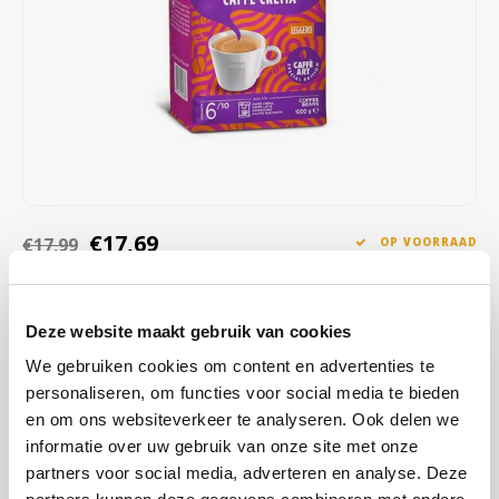
Café intención
Melitta
Eduscho
Soepen
100% Arabica koffie
Caffè Izzo
Segafredo
Eilles
Caffè Vergnano
Senseo
Gala
Chicco d'oro
E.S.E. koffiepads (44 mm)
Gorilla
Costa
Idee
€17,69
€17,99
OP VOORRAAD
OP WERKDAGEN VOOR 13:00 BESTELD WORDT DEZELFDE
Dallmayr
illy
DAG VERZENDKLAAR GEMAAKT
Deze website maakt gebruik van cookies
Davidoff
Jacobs
De mix van chocolade en fruitige smaken voegt een vleugje
We gebruiken cookies om content en advertenties te
verfijning toe aan elke slok, terwijl het artistieke
personaliseren, om functies voor social media te bieden
Delta
Lavazza
verpakkingsontwerp je koffieritueel verandert in een visueel genot.
en om ons websiteverkeer te analyseren. Ook delen we
Lees meer
informatie over uw gebruik van onze site met onze
De Roccis
Melitta
partners voor social media, adverteren en analyse. Deze
KOOP
8
VOOR
€17,51
PER STUK EN
1% KORTING
BESPAAR
1%