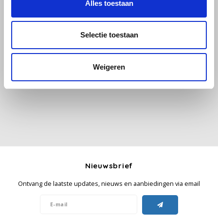
Alles toestaan
Käfer
Selectie toestaan
Kimbo
Alle reviews
Weigeren
La Brasiliana
Je beoordeling toevoegen
Lavazza
Lazarro
Lucaffé
Nieuwsbrief
L’OR
Ontvang de laatste updates, nieuws en aanbiedingen via email
Mauro Caffe
Melitta