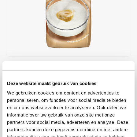
Café intención
Melitta
Eduscho
Soepen
100% Arabica koffie
Caffè Izzo
Segafredo
Eilles
Caffè Vergnano
Senseo
Gala
Chicco d'oro
E.S.E. koffiepads (44 mm)
Gorilla
Costa
Idee
€3,29
€3,39
OP VOORRAAD
OP WERKDAGEN VOOR 13:00 BESTELD WORDT DEZELFDE
Dallmayr
illy
DAG VERZENDKLAAR GEMAAKT
Deze website maakt gebruik van cookies
We gebruiken cookies om content en advertenties te
Davidoff
Jacobs
Met onze latte macchiato ontdek je het beste van bella Italia. Geniet
personaliseren, om functies voor social media te bieden
van de fijne espressonoot en de heerlijke crema.
Lees meer
en om ons websiteverkeer te analyseren. Ook delen we
Delta
Lavazza
informatie over uw gebruik van onze site met onze
KOOP
12
VOOR
€3,26
PER STUK EN
1% KORTING
BESPAAR
1%
partners voor social media, adverteren en analyse. Deze
De Roccis
Melitta
partners kunnen deze gegevens combineren met andere
MAAK EEN KEUZE:
*
informatie die u aan ze heeft verstrekt of die ze hebben