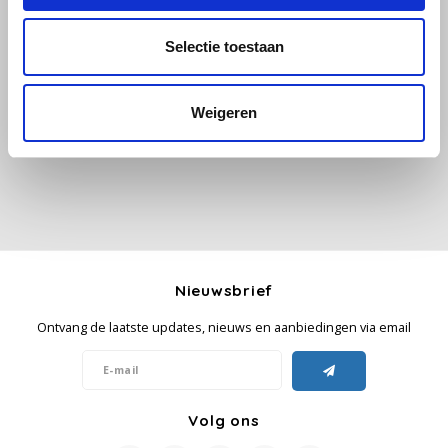
Selectie toestaan
Käfer
Alle reviews
Kimbo
Je beoordeling toevoegen
Weigeren
La Brasiliana
Lavazza
Lazarro
Nieuwsbrief
Lucaffé
Ontvang de laatste updates, nieuws en aanbiedingen via email
L’OR
Mauro Caffe
Volg ons
Melitta