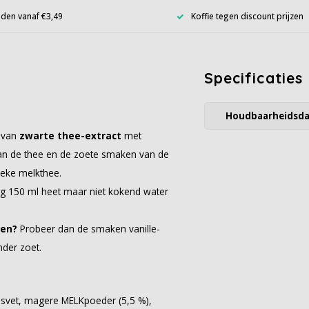
den vanaf €3,49
Koffie tegen discount prijzen
Specificaties
Houdbaarheidsd
e van
zwarte thee-extract
met
van de thee en de zoete smaken van de
eke melkthee.
eg 150 ml heet maar niet kokend water
ren?
Probeer dan de smaken vanille-
nder zoet.
osvet, magere MELKpoeder (5,5 %),