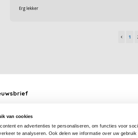
Erg lekker
1
euwsbrief
ang de laatste updates, nieuws en aanbiedingen via email
ik van cookies
Abonneer
ontent en advertenties te personaliseren, om functies voor soci
erkeer te analyseren. Ook delen we informatie over uw gebruik