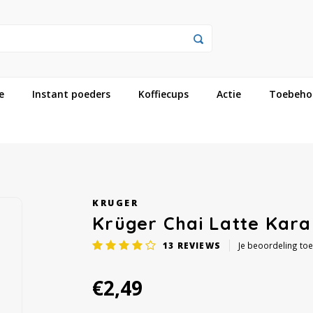
e
Instant poeders
Koffiecups
Actie
Toebeho
KRUGER
Krüger Chai Latte Kara
13
REVIEWS
Je beoordeling to
€2,49