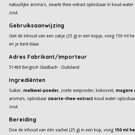
natuurlijke aroma's, zwarte thee-extract oplosbaar in koud water (
zout.
Gebruiksaanwijzing
Giet de inhoud van een zakje (25 g) in een kopje, voeg 150 ml he
en je bent klaar.
Adres Fabrikant/importeur
51469 Bergisch Gladbach - Duitsland
Ingrediënten
Suiker,
melkwei-poeder
, zoete weipoeder, kokosvet,
magere 
aroma’s, oplosbaar
zwarte-thee-extract
koud water oplosbaar 
zout.
Bereiding
Doe de inhoud van één sachet (25 g) in een kop, voeg
150 ml h