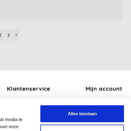
2
3
Klantenservice
Mijn account
Over ons
Registreren
Algemene voorwaarden
Mijn bestellingen
Alles toestaan
Disclaimer
Mijn tickets
al media te
Privacy Policy
Mijn verlanglijst
 van onze