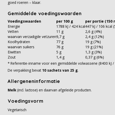
goed roeren – klaar.
Gemiddelde voedingswaarden
Voedingswaarden
per 100 g
per portie (150 
Energie
1788 kJ / 424 kcal
447 kJ / 106 kcal 
Vetten
11 g
2,6 g (4%)
waarvan verzadigde vetzuren
9,7 g
2,4 g (12%)
Koolhydraten
77 g
19 g (7%)
waarvan suikers
76 g
19 g (21%)
Eiwitten
5 g
1,3 g (3%)
Zout
1,4 g
0,37 g (6%)
* Referentie-inname voor een gemiddelde volwassene (8400 kJ / 
De verpakking bevat
10 sachets van 25 g
.
Allergeneninformatie
Melk
(incl. lactose) en daarvan afgeleide producten.
Voedingsvorm
Vegetarisch