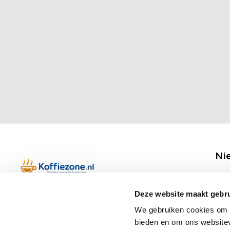
Ni
Ontv
Deze website maakt gebru
Boerenkamplaan 94b
We gebruiken cookies om c
5712 AH Someren
bieden en om ons websitev
Op werkdagen telefonisch bereikbaar