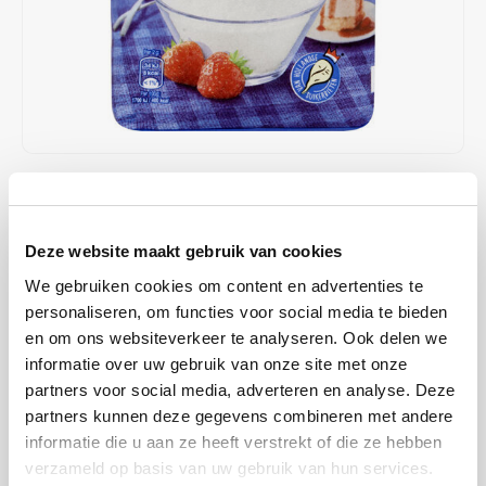
Café intención
Melitta
Eduscho
Soepen
100% Arabica koffie
Caffè Izzo
Segafredo
Eilles
Caffè Vergnano
Senseo
Gala
Chicco d'oro
E.S.E. koffiepads (44 mm)
Gorilla
€1,99
OP VOORRAAD
Costa
Idee
VERZONDEN BINNEN 1 A 2 WERKDAGEN
Deze website maakt gebruik van cookies
Van Gilse Kristalsuiker 1kg is fijne witte kristalsuiker van topkwaliteit.
Dallmayr
illy
We gebruiken cookies om content en advertenties te
Ideaal voor bakken, koken, desserts en het zoeten van koffie en
personaliseren, om functies voor social media te bieden
thee. Onmisbaar in elke keuken.
Lees meer
Davidoff
Jacobs
en om ons websiteverkeer te analyseren. Ook delen we
informatie over uw gebruik van onze site met onze
KOOP
10
VOOR
€1,95
PER STUK EN
Delta
Lavazza
2% KORTING
partners voor social media, adverteren en analyse. Deze
BESPAAR
2%
partners kunnen deze gegevens combineren met andere
De Roccis
Melitta
informatie die u aan ze heeft verstrekt of die ze hebben
MAAK EEN KEUZE:
*
verzameld op basis van uw gebruik van hun services.