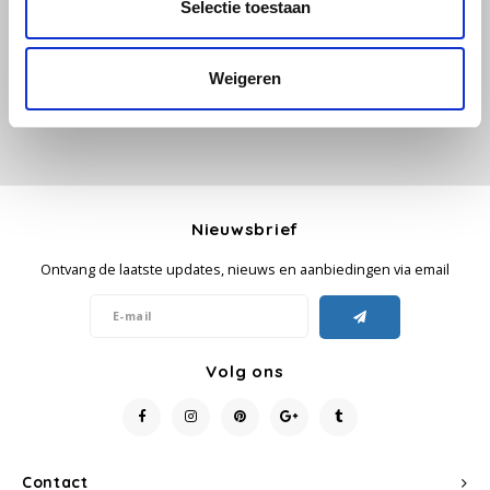
Selectie toestaan
Je beoordeling toevoegen
Käfer
Weigeren
Kimbo
La Brasiliana
Lavazza
Nieuwsbrief
Lazarro
Ontvang de laatste updates, nieuws en aanbiedingen via email
Lucaffé
Volg ons
L’OR
Mauro Caffe
Melitta
Contact