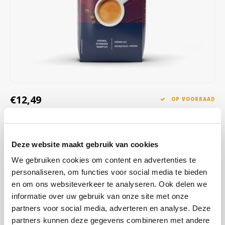
Café intención
Melitta
Eduscho
Soepen
100% Arabica koffie
Caffè Izzo
Segafredo
Eilles
Caffè Vergnano
Senseo
Gala
Chicco d'oro
E.S.E. koffiepads (44 mm)
Gorilla
€12,49
OP VOORRAAD
Costa
Idee
OP WERKDAGEN VOOR 13:00 BESTELD WORDT DEZELFDE
DAG VERZENDKLAAR GEMAAKT
Dallmayr
illy
Deze website maakt gebruik van cookies
De blend biedt een volle body, kruidige tonen en een
Davidoff
Jacobs
uitgebalanceerde zuurgraad. De verfijnde branding zorgt voor een
We gebruiken cookies om content en advertenties te
rijke crema en een milde, doch aromatische afdronk – perfect voor
personaliseren, om functies voor social media te bieden
Delta
Lavazza
liefhebbers van een klassieke Schümli of Caffè Crème.
Lees meer
en om ons websiteverkeer te analyseren. Ook delen we
informatie over uw gebruik van onze site met onze
De Roccis
Melitta
partners voor social media, adverteren en analyse. Deze
KOOP
8
VOOR
€12,37
PER STUK EN
1% KORTING
BESPAAR
1%
partners kunnen deze gegevens combineren met andere