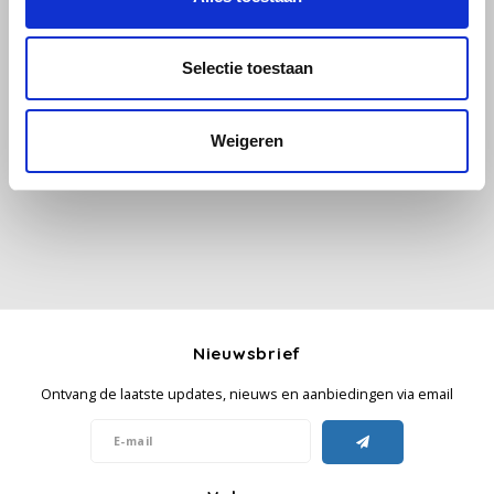
Käfer
Selectie toestaan
Alle reviews
Kimbo
Weigeren
Je beoordeling toevoegen
La Brasiliana
Lavazza
Lazarro
Lucaffé
Nieuwsbrief
L’OR
Ontvang de laatste updates, nieuws en aanbiedingen via email
Mauro Caffe
Melitta