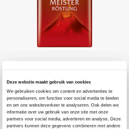
Café intención
Melitta
Eduscho
Soepen
100% Arabica koffie
Caffè Izzo
Segafredo
Eilles
Caffè Vergnano
Senseo
Gala
Chicco d'oro
E.S.E. koffiepads (44 mm)
Gorilla
Costa
Idee
€5,65
€5,85
OP VOORRAAD
OP WERKDAGEN VOOR 13:00 BESTELD WORDT DEZELFDE
Dallmayr
illy
DAG VERZENDKLAAR GEMAAKT
Deze website maakt gebruik van cookies
Davidoff
Jacobs
Jacobs Meisterröstung is een krachtige koffieblend die een rijk en
We gebruiken cookies om content en advertenties te
intens aroma biedt, speciaal ontwikkeld voor koffieliefhebbers die
personaliseren, om functies voor social media te bieden
Delta
Lavazza
houden van een robuuste smaakervaring.
Lees meer
en om ons websiteverkeer te analyseren. Ook delen we
informatie over uw gebruik van onze site met onze
De Roccis
Melitta
KOOP
12
VOOR
€5,59
PER STUK EN
partners voor social media, adverteren en analyse. Deze
1% KORTING
BESPAAR
1%
partners kunnen deze gegevens combineren met andere