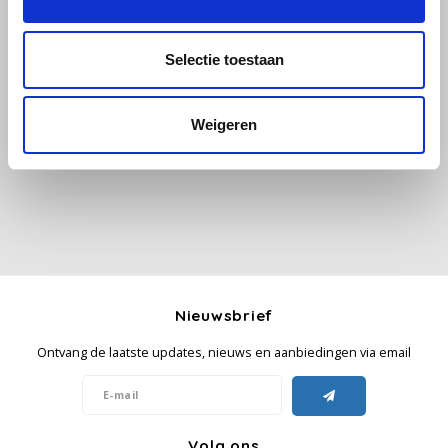
Käfer
Selectie toestaan
Alle reviews
Kimbo
Weigeren
Je beoordeling toevoegen
La Brasiliana
Lavazza
Lazarro
Lucaffé
Nieuwsbrief
L’OR
Ontvang de laatste updates, nieuws en aanbiedingen via email
Mauro Caffe
Melitta
Volg ons