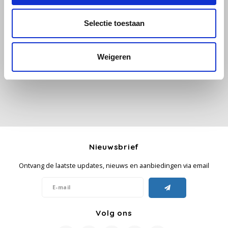
Selectie toestaan
Käfer
Alle reviews
Kimbo
Je beoordeling toevoegen
Weigeren
La Brasiliana
Lavazza
Lazarro
Nieuwsbrief
Lucaffé
Ontvang de laatste updates, nieuws en aanbiedingen via email
L’OR
Mauro Caffe
Volg ons
Melitta