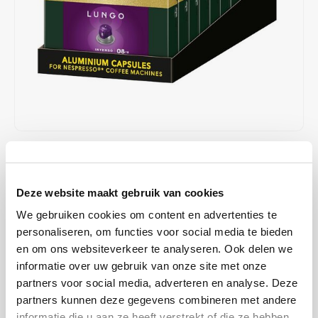
Café intención
Melitta
Eduscho
Soepen
100% Arabica koffie
Caffè Izzo
Segafredo
Eilles
Caffè Vergnano
Senseo
Gala
Chicco d'oro
E.S.E. koffiepads (44 mm)
Gorilla
Costa
Idee
€48,90
€50,00
OP VOORRAAD
Stukprijs: €0,25 / Capsule
Dallmayr
illy
Deze website maakt gebruik van cookies
OP WERKDAGEN VOOR 13:00 BESTELD WORDT DEZELFDE
DAG VERZENDKLAAR GEMAAKT
We gebruiken cookies om content en advertenties te
Davidoff
Jacobs
Deze lungo wordt gekenmerkt door de uitgebreide branding van
personaliseren, om functies voor social media te bieden
hoogwaardige Arabica en Robusta - zo ontwikkelt deze melange zijn
en om ons websiteverkeer te analyseren. Ook delen we
Delta
Lavazza
informatie over uw gebruik van onze site met onze
intense, stevige en diepe smaak. Ervaar een intense lungo met een
partners voor social media, adverteren en analyse. Deze
dikke en fijne crema
Lees meer
De Roccis
Melitta
partners kunnen deze gegevens combineren met andere
MAAK EEN KEUZE:
*
informatie die u aan ze heeft verstrekt of die ze hebben