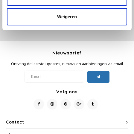
Käfer
Weigeren
Kimbo
La Brasiliana
Nieuwsbrief
Lavazza
Ontvang de laatste updates, nieuws en aanbiedingen via email
Lazarro
Lucaffé
Volg ons
L’OR
Mauro Caffe
Contact
Melitta