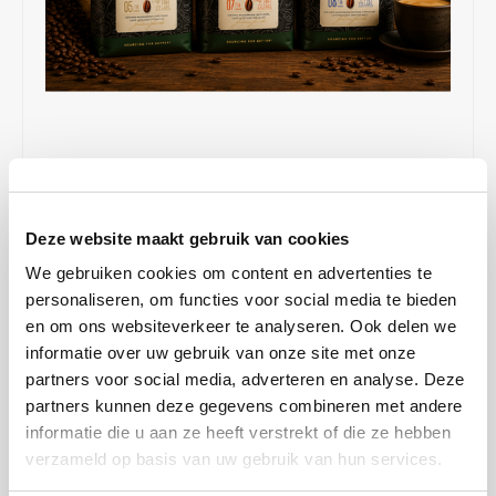
Café intención
Melitta
Eduscho
Soepen
100% Arabica koffie
Caffè Izzo
Segafredo
Eilles
Caffè Vergnano
Senseo
Gala
Chicco d'oro
E.S.E. koffiepads (44 mm)
Gorilla
€41,99
€43,47
OP VOORRAAD
Costa
Idee
Deze website maakt gebruik van cookies
OP WERKDAGEN VOOR 13:00 BESTELD WORDT DEZELFDE
We gebruiken cookies om content en advertenties te
DAG VERZENDKLAAR GEMAAKT
Dallmayr
illy
personaliseren, om functies voor social media te bieden
Maak kennis met Jacobs Barista koffie. Proef deze Barista bonen in
en om ons websiteverkeer te analyseren. Ook delen we
Davidoff
Jacobs
sterkte 3, 4 en 5. Maak iemand blij met dit proefpakket koffiebonen
informatie over uw gebruik van onze site met onze
als cadeau te geven. Of toch lekker voor jezelf. Geniet.
Lees meer
partners voor social media, adverteren en analyse. Deze
Delta
Lavazza
partners kunnen deze gegevens combineren met andere
MAAK EEN KEUZE:
*
informatie die u aan ze heeft verstrekt of die ze hebben
De Roccis
Melitta
verzameld op basis van uw gebruik van hun services.
3 x 1kg - €41,99