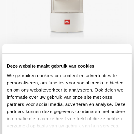
Café intención
Melitta
Eduscho
Soepen
100% Arabica koffie
Caffè Izzo
Segafredo
Eilles
Caffè Vergnano
Senseo
Gala
Chicco d'oro
E.S.E. koffiepads (44 mm)
Gorilla
€135,00
OP VOORRAAD
Costa
Idee
Deze website maakt gebruik van cookies
VERZENDING TUSSEN 2 A 4 WERKDAGEN
We gebruiken cookies om content en advertenties te
Dallmayr
illy
Compacte illy EASY koffiemachine voor E.S.E. servings. Eenvoudige
personaliseren, om functies voor social media te bieden
bediening, snelle opwarming en consistente espressokwaliteit.
en om ons websiteverkeer te analyseren. Ook delen we
Davidoff
Jacobs
Verkrijgbaar in rood, zwart of wit; ideaal voor thuis of op kantoor.
informatie over uw gebruik van onze site met onze
partners voor social media, adverteren en analyse. Deze
Lees meer
Delta
Lavazza
partners kunnen deze gegevens combineren met andere
MAAK EEN KEUZE:
*
informatie die u aan ze heeft verstrekt of die ze hebben
De Roccis
Melitta
verzameld op basis van uw gebruik van hun services.
Wit - €135,00