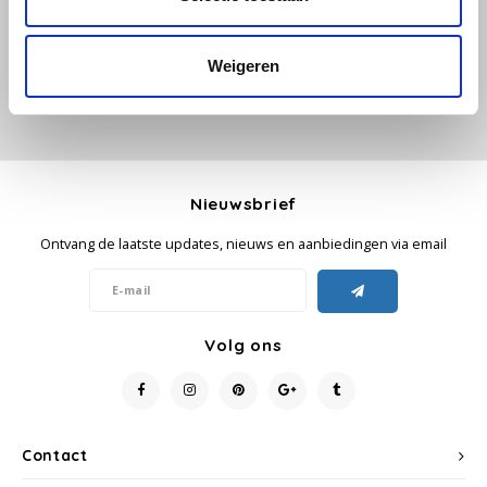
Je beoordeling toevoegen
Käfer
Weigeren
Kimbo
La Brasiliana
Nieuwsbrief
Lavazza
Ontvang de laatste updates, nieuws en aanbiedingen via email
Lazarro
Lucaffé
Volg ons
L’OR
Mauro Caffe
Contact
Melitta