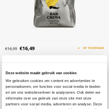
Café intención
Melitta
Eduscho
Soepen
100% Arabica koffie
Caffè Izzo
Segafredo
Eilles
Caffè Vergnano
Senseo
Gala
Chicco d'oro
E.S.E. koffiepads (44 mm)
Gorilla
€16,49
€16,99
OP VOORRAAD
Costa
Idee
OP WERKDAGEN VOOR 13:00 BESTELD WORDT DEZELFDE
DAG VERZENDKLAAR GEMAAKT
Dallmayr
illy
Deze blend, van de koffieregio's van Azië en Afrika, heeft een
Deze website maakt gebruik van cookies
Davidoff
Jacobs
stevige body en een rijke combinatie van pittige, chocoladeachtige
We gebruiken cookies om content en advertenties te
en nootachtige tonen. De donkere branding versterkt de robuuste
personaliseren, om functies voor social media te bieden
Delta
Lavazza
smaak, en de lage zuurgraad zorgt voor een zachte afdronk.
Lees
en om ons websiteverkeer te analyseren. Ook delen we
meer
informatie over uw gebruik van onze site met onze
De Roccis
Melitta
partners voor social media, adverteren en analyse. Deze
KOOP
12
VOOR
€16,16
PER STUK EN
2% KORTING