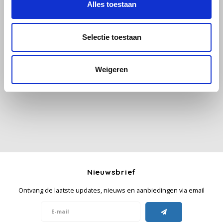
Alles toestaan
Käfer
Selectie toestaan
Kimbo
Alle reviews
Weigeren
La Brasiliana
Je beoordeling toevoegen
Lavazza
Lazarro
Lucaffé
L’OR
Nieuwsbrief
Ontvang de laatste updates, nieuws en aanbiedingen via email
Mauro Caffe
Melitta