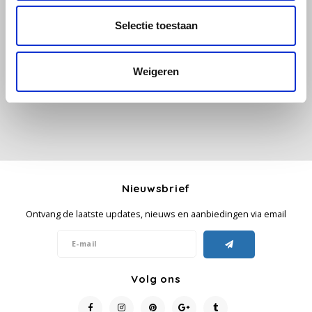
Selectie toestaan
Alle reviews
Käfer
Je beoordeling toevoegen
Kimbo
Weigeren
La Brasiliana
Lavazza
Lazarro
Nieuwsbrief
Lucaffé
Ontvang de laatste updates, nieuws en aanbiedingen via email
L’OR
Mauro Caffe
Volg ons
Melitta