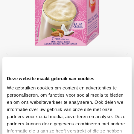
Café intención
Melitta
Eduscho
Soepen
100% Arabica koffie
Caffè Izzo
Segafredo
Eilles
Caffè Vergnano
Senseo
Gala
Chicco d'oro
E.S.E. koffiepads (44 mm)
Gorilla
Costa
Idee
€2,49
OP VOORRAAD
OP WERKDAGEN VOOR 13:00 BESTELD WORDT DEZELFDE
Dallmayr
illy
Deze website maakt gebruik van cookies
DAG VERZENDKLAAR GEMAAKT
We gebruiken cookies om content en advertenties te
Davidoff
Jacobs
Met KRÜGER YOU chai latte komt de magie van India naar je toe:
personaliseren, om functies voor social media te bieden
dompel je onder in een kleurrijke, sprookjesachtige wereld en
en om ons websiteverkeer te analyseren. Ook delen we
Delta
Lavazza
geniet van een heerlijk milde melktheedrank met de aromatische
informatie over uw gebruik van onze site met onze
noot van exotische kokosnoot en fijne amandelen.
Lees meer
partners voor social media, adverteren en analyse. Deze
De Roccis
Melitta
partners kunnen deze gegevens combineren met andere
MAAK EEN KEUZE:
*
informatie die u aan ze heeft verstrekt of die ze hebben