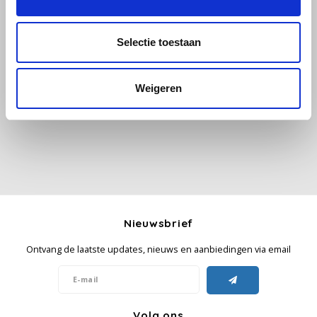
Käfer
Selectie toestaan
Alle reviews
Kimbo
Weigeren
Je beoordeling toevoegen
La Brasiliana
Lavazza
Lazarro
Lucaffé
Nieuwsbrief
L’OR
Ontvang de laatste updates, nieuws en aanbiedingen via email
Mauro Caffe
Melitta
Volg ons