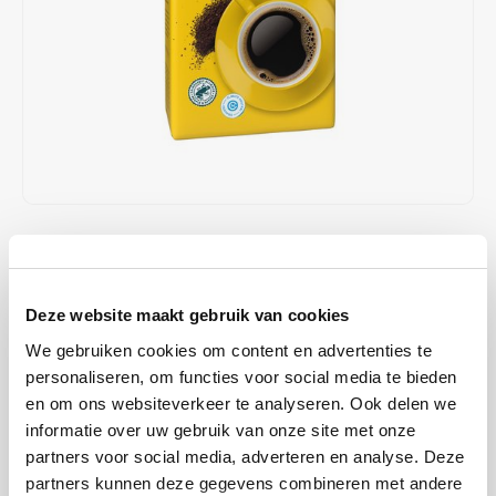
Café intención
Melitta
Eduscho
Soepen
100% Arabica koffie
Caffè Izzo
Segafredo
Eilles
Caffè Vergnano
Senseo
Gala
Chicco d'oro
E.S.E. koffiepads (44 mm)
Gorilla
Costa
Idee
€4,19
€4,49
OP VOORRAAD
OP WERKDAGEN VOOR 13:00 BESTELD WORDT DEZELFDE
Dallmayr
illy
DAG VERZENDKLAAR GEMAAKT
Deze website maakt gebruik van cookies
Davidoff
Jacobs
Caféclub Entkoffeiniert; Gemalen koffie. Een heerlijke, cafeïnevrije
We gebruiken cookies om content en advertenties te
koffiemelange. Verpakt per pak a 500 gram vers gebrande koffie.
personaliseren, om functies voor social media te bieden
Delta
Lavazza
Lees meer
en om ons websiteverkeer te analyseren. Ook delen we
informatie over uw gebruik van onze site met onze
De Roccis
Melitta
KOOP
12
VOOR
€4,11
PER STUK EN
partners voor social media, adverteren en analyse. Deze
2% KORTING
BESPAAR
2%
partners kunnen deze gegevens combineren met andere