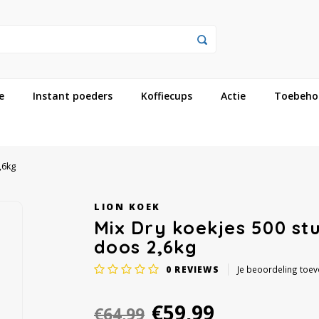
e
Instant poeders
Koffiecups
Actie
Toebeho
,6kg
LION KOEK
Mix Dry koekjes 500 st
doos 2,6kg
0
REVIEWS
Je beoordeling toe
€59,99
€64,99