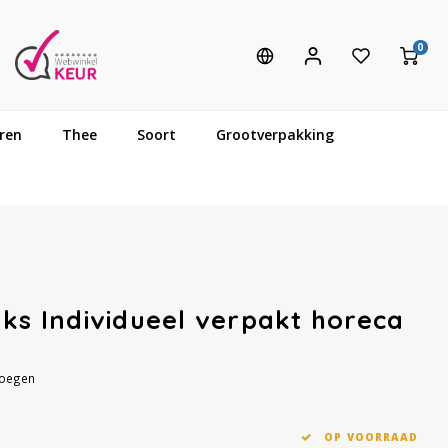
0
ren
Thee
Soort
Grootverpakking
uks Individueel verpakt horeca
voegen
OP VOORRAAD