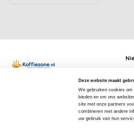
Ni
Ontv
Deze website maakt gebru
Boerenkamplaan 94b
We gebruiken cookies om c
5712 AH Someren
bieden en om ons websitev
Op werkdagen telefonisch bereikbaar
Vo
site met onze partners vo
van 09:00 tot 12:00 en 13:00 tot 15:30
combineren met andere inf
(+31) 6 17988539
uw gebruik van hun servic
mail@koffiezone.nl