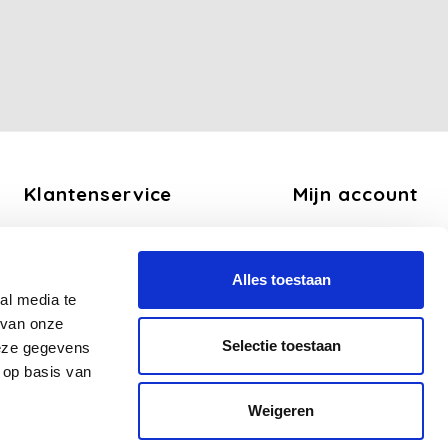
Klantenservice
Mijn account
Over ons
Registreren
Algemene voorwaarden
Mijn bestellingen
Alles toestaan
Disclaimer
Mijn tickets
al media te
Privacy Policy
Mijn verlanglijst
 van onze
Betaalmethoden
Selectie toestaan
deze gegevens
Verzend en Retourbeleid
 op basis van
Veelgestelde vragen - FAQ
Weigeren
Sitemap