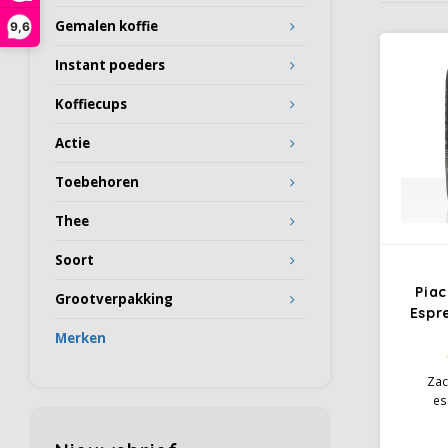
Gemalen koffie
9,6
Instant poeders
Koffiecups
Actie
Toebehoren
Thee
Soort
Pia
Grootverpakking
Espr
Merken
Zac
es
hazel
Maxim