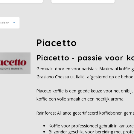
eëerd met barista-
Graziano Chessa en belooft
n en koffiesommelier
daarom het hoogste niveau
no Chessa uit Italië,
van koffiegenot. Piacetto
emd op de behoeften
Caffe Crema is een volle
keken
van de horeca.
koffie met een heerlijke
crema.
Piacetto
Piacetto - passie voor ko
Gemaakt door en voor barista's: Maximaal koffie 
Graziano Chessa uit Italië, afgestemd op de behoe
Piacetto koffie is een goede keuze voor het ontbijt
koffie een volle smaak en een heerlijk aroma.
Rainforest Alliance gecertificeerd koffiebonen ge
Koffie voor professioneel gebruik in kantore
Bijzonder geschikt voor bereiding met prof