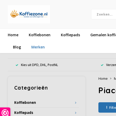
Home
Koffiebonen
Koffiepads
Gemalen koffi
Blog
Merken
Kies uit DPD, DHL, PostNL
Verzen
Home
M
Categorieën
Piac
Koffiebonen
Filt
Koffiepads