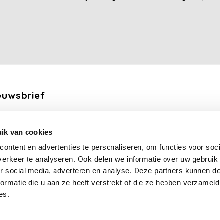
euwsbrief
ang de laatste updates, nieuws en aanbiedingen via email
ik van cookies
Abonneer
ontent en advertenties te personaliseren, om functies voor soci
erkeer te analyseren. Ook delen we informatie over uw gebruik
lg ons
or social media, adverteren en analyse. Deze partners kunnen 
ormatie die u aan ze heeft verstrekt of die ze hebben verzameld
es.