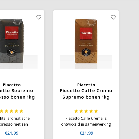
Piacetto
Piacetto
cetto Supremo
Piacetto Caffe Crema
esso bonen 1kg
Supremo bonen 1kg
hte, aromatische
Piacetto Caffe Crema is
presso met een
ontwikkeld in samenwerking
nootbruine crema.
met de bekende Italiaanse
€21,99
€21,99
aal espressogenot
barista en koffiesommelier