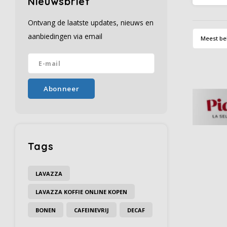
Nieuwsbrief
gecr
kampioe
Ontvang de laatste updates, nieuws en
Grazia
afgest
aanbiedingen via email
Meest be
Abonneer
Tags
LAVAZZA
LAVAZZA KOFFIE ONLINE KOPEN
BONEN
CAFEINEVRIJ
DECAF