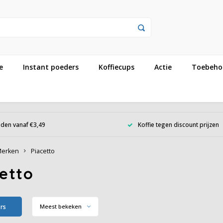
e
Instant poeders
Koffiecups
Actie
Toebeho
den vanaf €3,49
Koffie tegen discount prijzen
erken
Piacetto
etto
ers
Meest bekeken