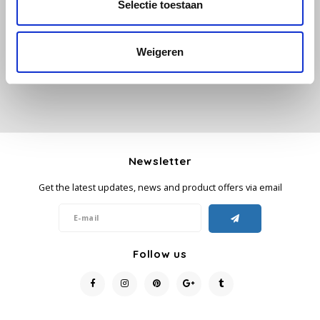
Selectie toestaan
Add your review
Käfer
Weigeren
Kimbo
La Brasiliana
Lavazza
Newsletter
Lazarro
Get the latest updates, news and product offers via email
Lucaffé
L’OR
Follow us
Mauro Caffe
Melitta