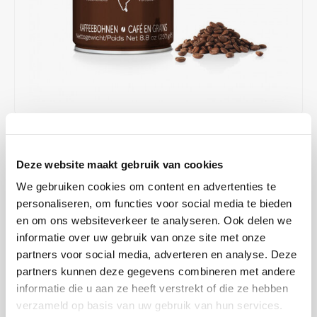
Café intención
Melitta
Eduscho
Soups
100% Arabice coffee
Caffè Izzo
Segafredo
Eilles
Caffè Vergnano
Senseo
Gala
Chicco d'oro
E.S.E. coffee pods (44 mm)
Gorilla
€6,37
€8,49
IN STOCK
Costa
Idee
Deze website maakt gebruik van cookies
ORDERED ON WORKING DAYS BEFORE 13:00 IS PREPARED
FOR SHIPMENT THE SAME DAY
Dallmayr
illy
We gebruiken cookies om content en advertenties te
Sein voller Geschmack und sein intensives Aroma zeichnen sich
personaliseren, om functies voor social media te bieden
Davidoff
Jacobs
en om ons websiteverkeer te analyseren. Ook delen we
durch würzige Nuancen von schwarzem Pfeffer und extra dunkler
informatie over uw gebruik van onze site met onze
Schokolade aus.
Read more
Delta
Lavazza
partners voor social media, adverteren en analyse. Deze
MAKE A CHOICE:
*
partners kunnen deze gegevens combineren met andere
De Roccis
Melitta
informatie die u aan ze heeft verstrekt of die ze hebben
250 g - €6,37
verzameld op basis van uw gebruik van hun services.