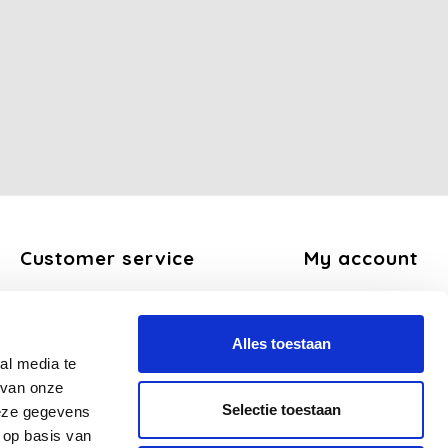
Customer service
My account
About us
Register
General terms and conditions
My orders
Alles toestaan
Disclaimer
My tickets
al media te
Privacy Policy
My wishlist
 van onze
Payment methods
Selectie toestaan
deze gegevens
Shipping and return policy
 op basis van