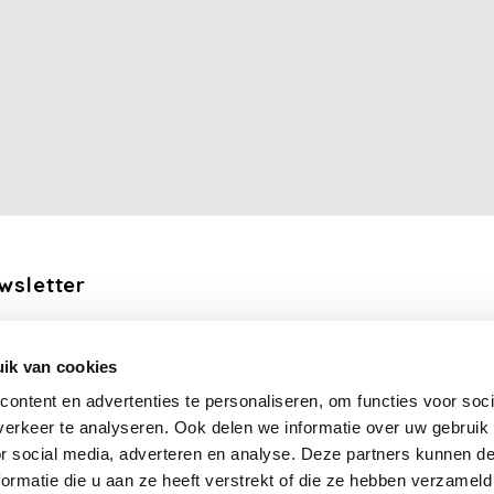
wsletter
the latest updates, news and product offers via email
ik van cookies
Subscribe
ontent en advertenties te personaliseren, om functies voor soci
erkeer te analyseren. Ook delen we informatie over uw gebruik
llow us
or social media, adverteren en analyse. Deze partners kunnen 
ormatie die u aan ze heeft verstrekt of die ze hebben verzameld