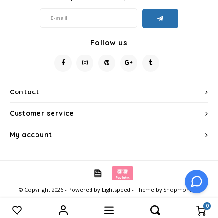
SAS
Segafredo
Follow us
Swisso Coffee
TikTak
Contact
Customer service
My account
© Copyright 2026 - Powered by
Lightspeed
- Theme by
Shopmonkey
0
Compare products
0