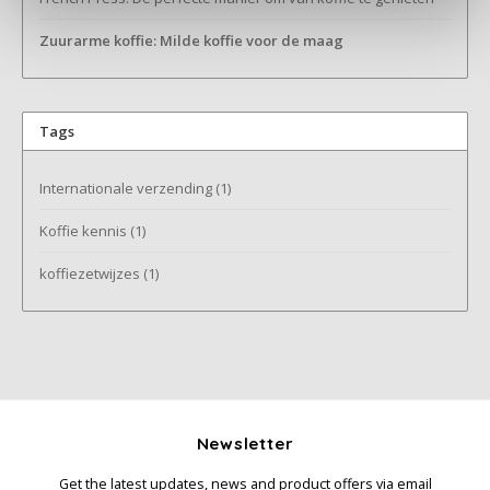
Zuurarme koffie: Milde koffie voor de maag
Miko
Minges
Tags
Mövenpick
Internationale verzending
(1)
Nestlé - Nescafé
Koffie kennis
(1)
Paranà Caffè
koffiezetwijzes
(1)
Passalacqua
Pellini
Piacetto
Newsletter
Schirmer
Get the latest updates, news and product offers via email