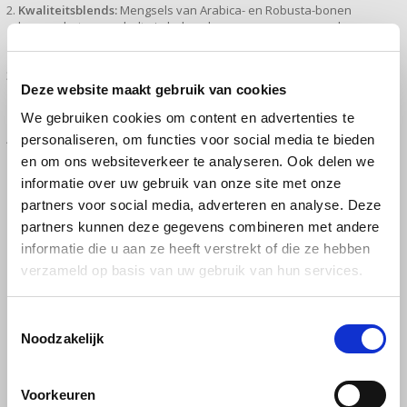
Douwe Egberts
Minges
Kwaliteitsblends:
Mengsels van Arabica- en Robusta-bonen
kunnen het zuurgehalte in balans brengen en zorgen vaak voor
een harmonieuze smaak. Het is belangrijk om te kiezen voor
Eduscho
Mövenpick
hoogwaardige blends.
Het brandproces:
Langzaam en zorgvuldig gebrande bonen
Deze website maakt gebruik van cookies
hebben minder zuur. Vooral het zogenaamde
Eilles
Pellini
trommelbrandproces is geschikt om zuurarme koffie te
We gebruiken cookies om content en advertenties te
produceren.
Flaronis - Domino
SAS
personaliseren, om functies voor social media te bieden
De bereidingswijze:
Espresso of Cold Brew zijn vriendelijker voor
de maag dan filterkoffie. De kortere contacttijd tussen water en
en om ons websiteverkeer te analyseren. Ook delen we
koffiepoeder zorgt voor minder zuur in het eindproduct.
Gima Caffé
Segafredo
informatie over uw gebruik van onze site met onze
Waarom is zuurarme koffie beter voor de
partners voor social media, adverteren en analyse. Deze
maag?
partners kunnen deze gegevens combineren met andere
Gimoka
Swisso Coffee
informatie die u aan ze heeft verstrekt of die ze hebben
Zuren in koffie kunnen bij sommige mensen brandend maagzuur
verzameld op basis van uw gebruik van hun services.
Idee
Tiktak
of andere maagproblemen veroorzaken. Zuurarme koffie
beschermt de maagwand en zorgt tegelijkertijd voor een
aangename smaakervaring. Vooral bij brandend maagzuur is het
illy
Toestemmingsselectie
verstandig om te kiezen voor milde soorten of speciaal
Noodzakelijk
maagvriendelijke koffies.
Jacobs
Welke soorten zijn zuurarm?
Voorkeuren
Joerges Gorilla