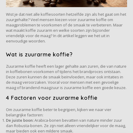
Café intención
Melitta
Eduscho
Soups
100% Arabice coffee
Wist je dat niet alle koffiesoorten hetzelfde zijn als het gaat om het
Caffè Izzo
Segafredo
Eilles
zuurgehalte? Veel mensen kiezen voor zuurarme koffie om
maagproblemen te voorkomen of de smaak te verbeteren. Maar
wat maakt koffie zuurarm en welke soorten zijn bijzonder
Caffè Vergnano
Senseo
Gala
vriendelijk voor de maag? In dit artikel leggen we het uit in
eenvoudige woorden.
Chicco d'oro
E.S.E. coffee pods (44 mm)
Gorilla
Wat is zuurarme koffie?
Costa
Idee
Zuurarme koffie heeft een lager gehalte aan zuren, die van nature
in koffiebonen voorkomen of tijdens het brandproces ontstaan.
Dallmayr
illy
Deze zuren kunnen de smaak beïnvloeden, maar ook irritaties in
de maag veroorzaken. Vooral voor mensen met een gevoelige
maag of brandend maagzuur is zuurarme koffie een goede keuze.
Davidoff
Jacobs
4 Factoren voor zuurarme koffie
Delta
Lavazza
Om zuurarme koffie beter te begrijpen, kijken we naar vier
belangrijke factoren:
De juiste boon:
Arabica-bonen bevatten van nature minder zuur
De Roccis
Melitta
dan Robusta-bonen. Ze zijn niet alleen vriendelijker voor de maag,
maar bieden ook een mildere smaak.