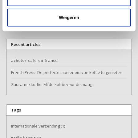
Profitez d’un large assortiment, d’une livraison rapide et d’un
service client fiable.
Commandez dès maintenant votre café préféré via notre boutique
Miko
en ligne.
Weigeren
Minges
Mövenpick
Recent articles
Nestlé - Nescafé
acheter-cafe-en-france
French Press: De perfecte manier om van koffie te genieten
Paranà Caffè
Zuurarme koffie: Milde koffie voor de maag
Passalacqua
Pellini
Tags
Piacetto
Internationale verzending
(1)
Schirmer
Koffie kennis
(1)