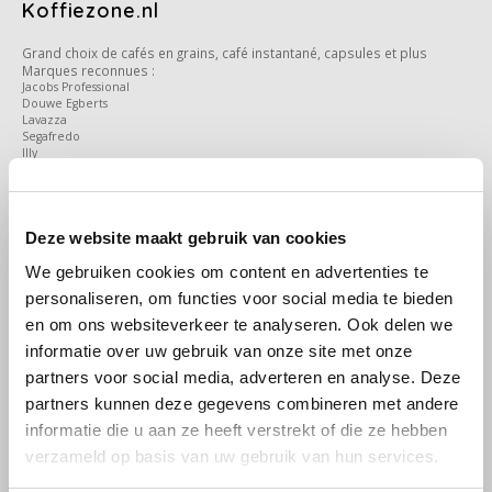
Douwe Egberts
Minges
Koffiezone.nl
Grand choix de cafés en grains, café instantané, capsules et plus
Eduscho
Mövenpick
Marques reconnues :
Jacobs Professional
Douwe Egberts
Eilles
Pellini
Lavazza
Segafredo
Illy
Flaronis - Domino
SAS
Livraison rapide depuis les Pays-Bas
Tarification simple et transparente
Frais de livraison vers la France
Gima Caffé
Segafredo
Deze website maakt gebruik van cookies
Chez Koffiezone.nl, les frais de port sont clairs et avantageux :
We gebruiken cookies om content en advertenties te
Gimoka
Swisso Coffee
Option de livraison : Livraison à domicile
personaliseren, om functies voor social media te bieden
Coût : 16,50 € TTC
en om ons websiteverkeer te analyseren. Ook delen we
Poids maximum : jusqu’à 28 kg par commande
Idee
Tiktak
Vous pouvez commander pour vous-même ou regrouper des
informatie over uw gebruik van onze site met onze
commandes avec des collègues, amis ou voisins.
partners voor social media, adverteren en analyse. Deze
illy
Commandes professionnelles depuis la
partners kunnen deze gegevens combineren met andere
France
informatie die u aan ze heeft verstrekt of die ze hebben
Jacobs
verzameld op basis van uw gebruik van hun services.
Vous gérez une entreprise ou une organisation en France ? Nous
livrons également aux :
Joerges Gorilla