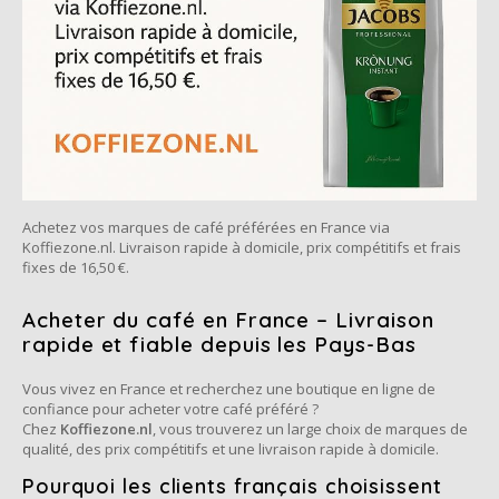
Café intención
Melitta
Eduscho
Soups
100% Arabice coffee
Caffè Izzo
Segafredo
Eilles
Caffè Vergnano
Senseo
Gala
Chicco d'oro
E.S.E. coffee pods (44 mm)
Gorilla
Achetez vos marques de café préférées en France via
Costa
Idee
Koffiezone.nl. Livraison rapide à domicile, prix compétitifs et frais
fixes de 16,50 €.
Dallmayr
illy
Acheter du café en France – Livraison
rapide et fiable depuis les Pays-Bas
Davidoff
Jacobs
Vous vivez en France et recherchez une boutique en ligne de
Delta
Lavazza
confiance pour acheter votre café préféré ?
Chez
Koffiezone.nl
, vous trouverez un large choix de marques de
qualité, des prix compétitifs et une livraison rapide à domicile.
De Roccis
Melitta
Pourquoi les clients français choisissent