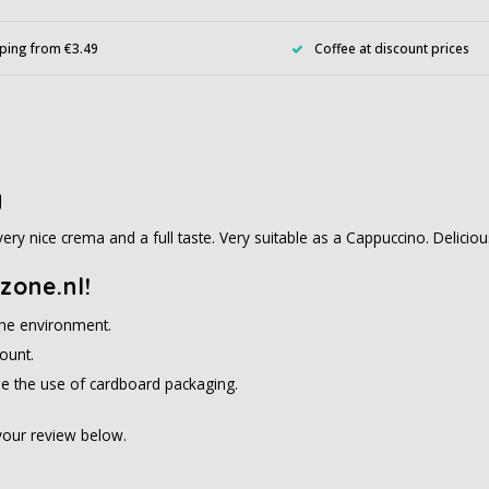
ping from €3.49
Coffee at discount prices
g
ery nice crema and a full taste. Very suitable as a Cappuccino. Delicio
zone.nl!
 the environment.
ount.
e the use of cardboard packaging.
 your review below.