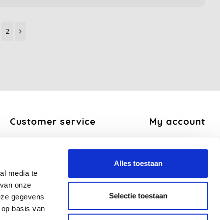
2
Customer service
My account
About us
Register
General terms and conditions
My orders
Alles toestaan
Disclaimer
My tickets
al media te
Privacy Policy
My wishlist
 van onze
Payment methods
Selectie toestaan
deze gegevens
Shipping and return policy
 op basis van