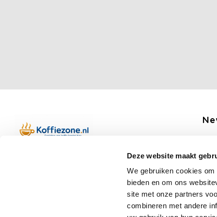
Ne
Get 
Deze website maakt gebru
Boerenkamplaan 94b
We gebruiken cookies om c
5712 AH Someren
bieden en om ons websitev
Op werkdagen telefonisch bereikbaar
Fo
site met onze partners vo
van 09:00 tot 12:00 en 13:00 tot 15:30
combineren met andere inf
(+31) 6 17988539