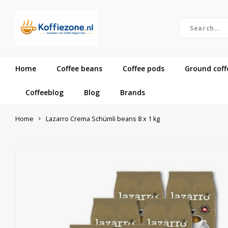
Home
Coffee beans
Coffee pods
Ground coff
Coffeeblog
Blog
Brands
Home
Lazarro Crema Schümli beans 8 x 1 kg