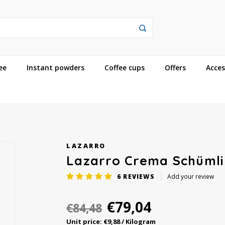
ee
Instant powders
Coffee cups
Offers
Acces
LAZARRO
Lazarro Crema Schümli 
6
REVIEWS
Add your review
€79,04
€84,48
Unit price: €9,88 / Kilogram