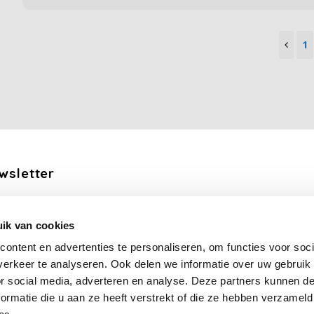
1
wsletter
the latest updates, news and product offers via email
ik van cookies
Subscribe
ontent en advertenties te personaliseren, om functies voor soci
erkeer te analyseren. Ook delen we informatie over uw gebruik
llow us
or social media, adverteren en analyse. Deze partners kunnen 
ormatie die u aan ze heeft verstrekt of die ze hebben verzameld