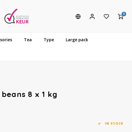
0
sories
Tea
Type
Large pack
beans 8 x 1 kg
IN STOCK