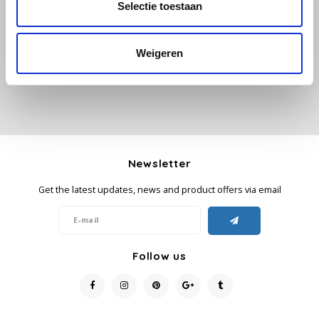
All reviews
Selectie toestaan
Add your review
Käfer
Weigeren
Kimbo
La Brasiliana
Lavazza
Newsletter
Lazarro
Get the latest updates, news and product offers via email
Lucaffé
L’OR
Follow us
Mauro Caffe
Melitta