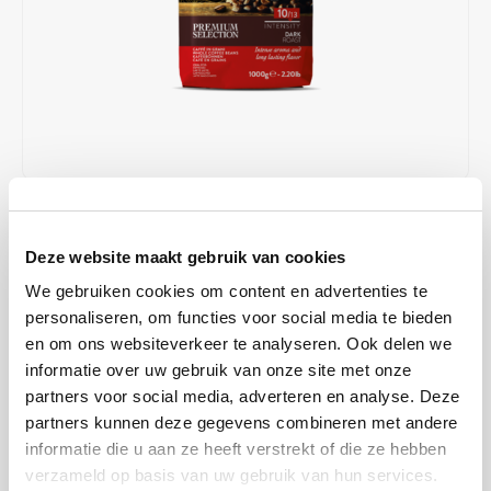
Café intención
Melitta
Eduscho
Soups
100% Arabice coffee
Caffè Izzo
Segafredo
Eilles
Caffè Vergnano
Senseo
Gala
Chicco d'oro
E.S.E. coffee pods (44 mm)
Gorilla
€96,00
IN STOCK
Costa
Idee
Unit price: €16,00 / Kilogram
Deze website maakt gebruik van cookies
SHIPPED WITHIN 1 TO 2 WORKING DAYS
Dallmayr
illy
We gebruiken cookies om content en advertenties te
personaliseren, om functies voor social media te bieden
With a balanced bean ratio of 80/20, Kimbo presents the classic BAR
Davidoff
Jacobs
en om ons websiteverkeer te analyseren. Ook delen we
Naples coffee with this blend. Full, smooth, sweet and with a great,
informatie over uw gebruik van onze site met onze
long-lasting crema.
Read more
Delta
Lavazza
partners voor social media, adverteren en analyse. Deze
MAKE A CHOICE:
*
partners kunnen deze gegevens combineren met andere
De Roccis
Melitta
informatie die u aan ze heeft verstrekt of die ze hebben
6 x 1 kg - €96,00
verzameld op basis van uw gebruik van hun services.