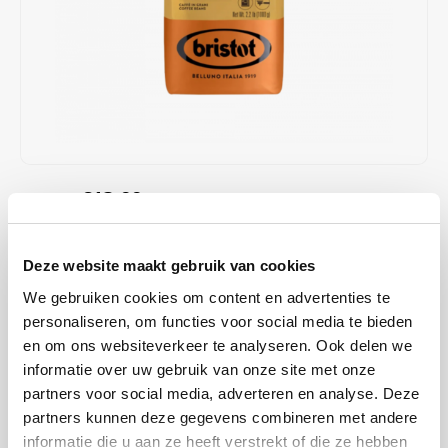
Café intención
Melitta
Eduscho
Soups
100% Arabice coffee
Caffè Izzo
Segafredo
Eilles
Caffè Vergnano
Senseo
Gala
Chicco d'oro
E.S.E. coffee pods (44 mm)
Gorilla
€13,99
€15,99
IN STOCK
Costa
Idee
ORDERED ON WORKING DAYS BEFORE 13:00 IS PREPARED
FOR SHIPMENT THE SAME DAY
Dallmayr
illy
Deze website maakt gebruik van cookies
Bristot Classico Oro 1KG coffee beans – a balanced blend with notes
We gebruiken cookies om content en advertenties te
Davidoff
Jacobs
of chocolate, caramel and nuts. Perfect for espresso and
personaliseren, om functies voor social media te bieden
cappuccino!
Read more
en om ons websiteverkeer te analyseren. Ook delen we
Delta
Lavazza
informatie over uw gebruik van onze site met onze
partners voor social media, adverteren en analyse. Deze
BUY
8
FOR
€13,71
EACH AND SAVE
2%
2% DISCOUNT
De Roccis
Melitta
partners kunnen deze gegevens combineren met andere
informatie die u aan ze heeft verstrekt of die ze hebben
MAKE A CHOICE:
*