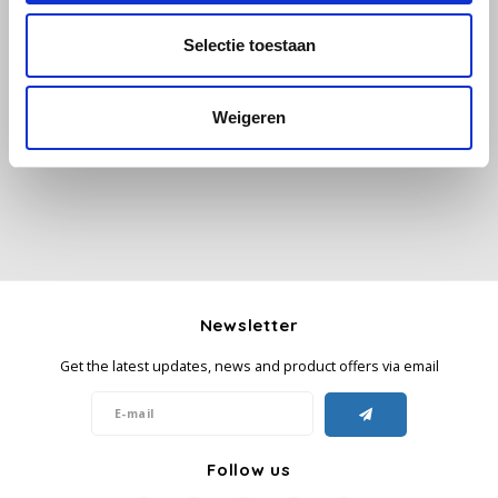
Selectie toestaan
Käfer
All reviews
Kimbo
Weigeren
Add your review
La Brasiliana
Lavazza
Lazarro
Newsletter
Lucaffé
Get the latest updates, news and product offers via email
L’OR
Mauro Caffe
Follow us
Melitta