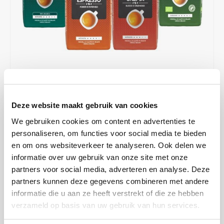
Café intención
Melitta
Eduscho
Soups
100% Arabice coffee
Caffè Izzo
Segafredo
Eilles
Caffè Vergnano
Senseo
Gala
Chicco d'oro
E.S.E. coffee pods (44 mm)
Gorilla
Costa
Idee
Deze website maakt gebruik van cookies
€65,95
€68,03
IN STOCK
We gebruiken cookies om content en advertenties te
SHIPPED WITHIN 1 TO 2 WORKING DAYS
Dallmayr
illy
personaliseren, om functies voor social media te bieden
en om ons websiteverkeer te analyseren. Ook delen we
Tasting package Segafredo coffee beans. Segafredo Selezione
Davidoff
Jacobs
informatie over uw gebruik van onze site met onze
Crema and Espresso, organic beans and the 100% Arabica beans.
partners voor social media, adverteren en analyse. Deze
Read more
Delta
Lavazza
partners kunnen deze gegevens combineren met andere
informatie die u aan ze heeft verstrekt of die ze hebben
MAKE A CHOICE:
*
De Roccis
Melitta
verzameld op basis van uw gebruik van hun services.
4 x 1kg - €65,95