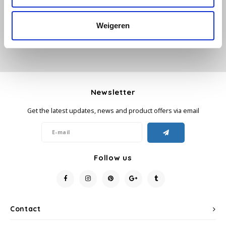
Käfer
Weigeren
Kimbo
La Brasiliana
Newsletter
Lavazza
Get the latest updates, news and product offers via email
Lazarro
Lucaffé
Follow us
L’OR
Mauro Caffe
Contact
Melitta