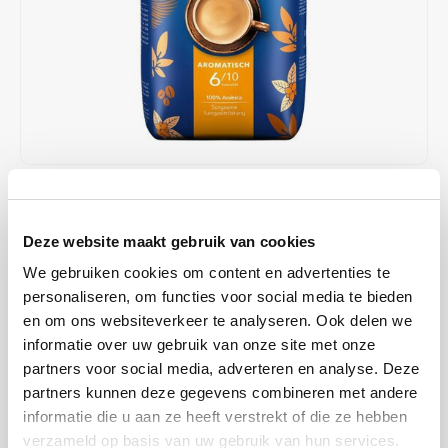
Café intención
Melitta
Eduscho
Soups
100% Arabice coffee
Caffè Izzo
Segafredo
Eilles
Caffè Vergnano
Senseo
Gala
Chicco d'oro
E.S.E. coffee pods (44 mm)
Gorilla
€13,95
IN STOCK
Costa
Idee
ORDERED ON WORKING DAYS BEFORE 13:00 IS PREPARED
Deze website maakt gebruik van cookies
FOR SHIPMENT THE SAME DAY
Dallmayr
illy
We gebruiken cookies om content en advertenties te
Mövenpick Caffe crema coffee beans; the roasted coffee beans
personaliseren, om functies voor social media te bieden
Davidoff
Jacobs
provide delicious coffee enjoyment with a velvety crema layer. Made
en om ons websiteverkeer te analyseren. Ook delen we
from 100% Arabica beans.
Read more
informatie over uw gebruik van onze site met onze
Delta
Lavazza
partners voor social media, adverteren en analyse. Deze
partners kunnen deze gegevens combineren met andere
BUY
8
FOR
€13,81
EACH AND SAVE
1%
1% DISCOUNT
De Roccis
Melitta
informatie die u aan ze heeft verstrekt of die ze hebben
verzameld op basis van uw gebruik van hun services.
MAKE A CHOICE:
*