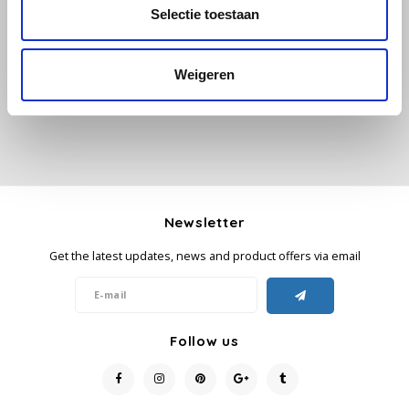
All reviews
Selectie toestaan
Käfer
Add your review
Weigeren
Kimbo
La Brasiliana
Lavazza
Newsletter
Lazarro
Get the latest updates, news and product offers via email
Lucaffé
L’OR
Follow us
Mauro Caffe
Melitta