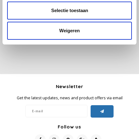
Selectie toestaan
Käfer
All reviews
Add your review
Kimbo
Weigeren
La Brasiliana
Lavazza
Lazarro
Newsletter
Lucaffé
Get the latest updates, news and product offers via email
L’OR
Mauro Caffe
Follow us
Melitta