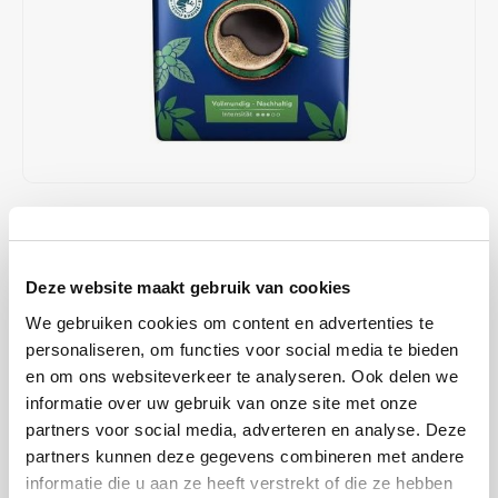
Café intención
Melitta
Eduscho
Soups
100% Arabice coffee
Caffè Izzo
Segafredo
Eilles
Caffè Vergnano
Senseo
Gala
Chicco d'oro
E.S.E. coffee pods (44 mm)
Gorilla
€6,99
IN STOCK
Costa
Idee
SHIPPED WITHIN 1 TO 2 WORKING DAYS
Dallmayr
illy
Deze website maakt gebruik van cookies
Mövenpick el Autentico; ground coffee is 100% made by Rainforest
We gebruiken cookies om content en advertenties te
Alliance certified farms. El Autentico has a full and substantial taste.
Davidoff
Jacobs
personaliseren, om functies voor social media te bieden
Read more
en om ons websiteverkeer te analyseren. Ook delen we
Delta
Lavazza
informatie over uw gebruik van onze site met onze
BUY
12
FOR
€6,85
EACH AND SAVE
2%
2% DISCOUNT
partners voor social media, adverteren en analyse. Deze
De Roccis
Melitta
partners kunnen deze gegevens combineren met andere
MAKE A CHOICE:
*
informatie die u aan ze heeft verstrekt of die ze hebben