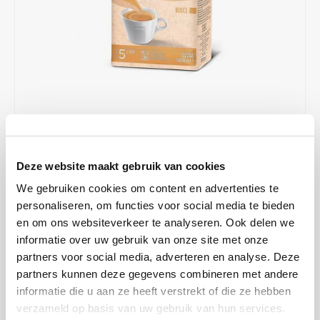
Café intención
Melitta
Eduscho
Soups
100% Arabice coffee
Caffè Izzo
Segafredo
Eilles
Caffè Vergnano
Senseo
Gala
Chicco d'oro
E.S.E. coffee pods (44 mm)
Gorilla
€17,69
IN STOCK
Costa
Idee
Deze website maakt gebruik van cookies
ORDERED ON WORKING DAYS BEFORE 13:00 IS PREPARED
FOR SHIPMENT THE SAME DAY
Dallmayr
illy
We gebruiken cookies om content en advertenties te
These coffee beans have a taste of light caramel, give a good crema
personaliseren, om functies voor social media te bieden
Davidoff
Jacobs
en om ons websiteverkeer te analyseren. Ook delen we
layer. A sweet smooth coffee made with quality Arabica (approx 80%)
informatie over uw gebruik van onze site met onze
and Robusta coffee beans.
Read more
Delta
Lavazza
partners voor social media, adverteren en analyse. Deze
MAKE A CHOICE:
*
partners kunnen deze gegevens combineren met andere
De Roccis
Melitta
informatie die u aan ze heeft verstrekt of die ze hebben
1 kg - €17,69
verzameld op basis van uw gebruik van hun services.