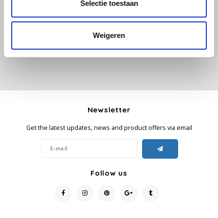
Selectie toestaan
Add your review
Käfer
Weigeren
Kimbo
La Brasiliana
Lavazza
Newsletter
Lazarro
Get the latest updates, news and product offers via email
Lucaffé
L’OR
Follow us
Mauro Caffe
Melitta