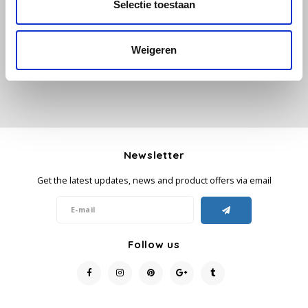
Selectie toestaan
Add your review
Käfer
Weigeren
Kimbo
La Brasiliana
Lavazza
Newsletter
Lazarro
Get the latest updates, news and product offers via email
Lucaffé
L’OR
Follow us
Mauro Caffe
Melitta