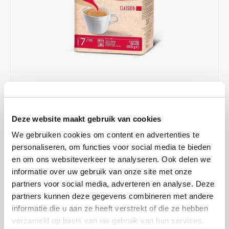
Café intención
Melitta
Eduscho
Soups
100% Arabice coffee
Caffè Izzo
Segafredo
Eilles
Caffè Vergnano
Senseo
Gala
Chicco d'oro
E.S.E. coffee pods (44 mm)
Gorilla
€17,49
€17,99
IN STOCK
Costa
Idee
Deze website maakt gebruik van cookies
ORDERED ON WORKING DAYS BEFORE 13:00 IS PREPARED
FOR SHIPMENT THE SAME DAY
Dallmayr
illy
We gebruiken cookies om content en advertenties te
This blend of carefully selected Arabica and Robusta beans offers a
personaliseren, om functies voor social media te bieden
Davidoff
Jacobs
en om ons websiteverkeer te analyseren. Ook delen we
refined coffee experience with subtle notes of dried fruit and a
informatie over uw gebruik van onze site met onze
delicate finish.
Read more
Delta
Lavazza
partners voor social media, adverteren en analyse. Deze
MAKE A CHOICE:
*
partners kunnen deze gegevens combineren met andere
De Roccis
Melitta
informatie die u aan ze heeft verstrekt of die ze hebben
1 kg - €17,49
verzameld op basis van uw gebruik van hun services.