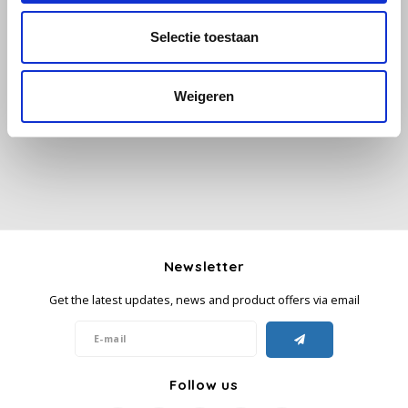
Selectie toestaan
Käfer
All reviews
Kimbo
Weigeren
Add your review
La Brasiliana
Lavazza
Lazarro
Newsletter
Lucaffé
Get the latest updates, news and product offers via email
L’OR
Mauro Caffe
Follow us
Melitta