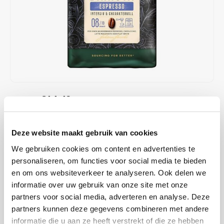
Café intención
Melitta
Eduscho
Soups
100% Arabice coffee
Caffè Izzo
Segafredo
Eilles
Caffè Vergnano
Senseo
Gala
Chicco d'oro
E.S.E. coffee pods (44 mm)
Gorilla
€14,49
€15,59
IN STOCK
Costa
Idee
ORDERED ON WORKING DAYS BEFORE 13:00 IS PREPARED
FOR SHIPMENT THE SAME DAY
Dallmayr
illy
Deze website maakt gebruik van cookies
The aroma profile combines spicy and intense kakao notes with a
We gebruiken cookies om content en advertenties te
Davidoff
Jacobs
subtle hint of dark caramel, creating a rich and complex flavor
personaliseren, om functies voor social media te bieden
experience.
Read more
en om ons websiteverkeer te analyseren. Ook delen we
Delta
Lavazza
informatie over uw gebruik van onze site met onze
partners voor social media, adverteren en analyse. Deze
BUY
8
FOR
€14,35
EACH AND SAVE
1%
1% DISCOUNT
De Roccis
Melitta
partners kunnen deze gegevens combineren met andere
informatie die u aan ze heeft verstrekt of die ze hebben
MAKE A CHOICE:
*