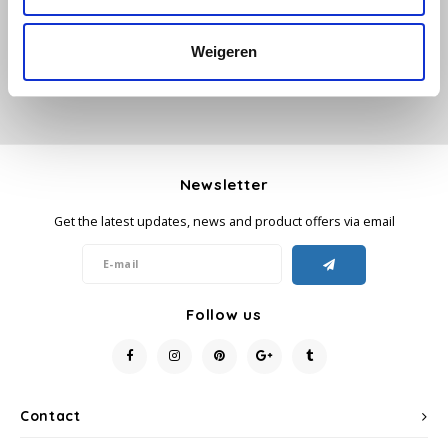
Add your review
Käfer
Weigeren
Kimbo
La Brasiliana
Newsletter
Lavazza
Get the latest updates, news and product offers via email
Lazarro
Lucaffé
Follow us
L’OR
Mauro Caffe
Contact
Melitta