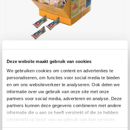
Café intención
Melitta
Eduscho
Soups
100% Arabice coffee
Caffè Izzo
Segafredo
Eilles
Caffè Vergnano
Senseo
Gala
Chicco d'oro
E.S.E. coffee pods (44 mm)
Gorilla
€14,99
IN STOCK
Costa
Idee
Deze website maakt gebruik van cookies
SHIPPED WITHIN 1 TO 2 WORKING DAYS
We gebruiken cookies om content en advertenties te
Dallmayr
illy
personaliseren, om functies voor social media te bieden
Hellma Lucky Sugar Paper Art Sugar Pyramids offer a creative and
en om ons websiteverkeer te analyseren. Ook delen we
hygienic way to sweeten your hot beverages. The colorful and
Davidoff
Jacobs
informatie over uw gebruik van onze site met onze
artistic design of the packaging adds a playful element to your coffee
partners voor social media, adverteren en analyse. Deze
break.
Read more
Delta
Lavazza
partners kunnen deze gegevens combineren met andere
informatie die u aan ze heeft verstrekt of die ze hebben
MAKE A CHOICE:
*
De Roccis
Melitta
verzameld op basis van uw gebruik van hun services.
Box 500 x 4.5g - €14,99