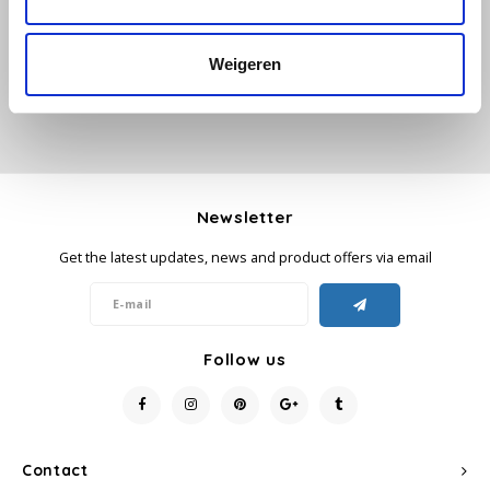
Add your review
Käfer
Weigeren
Kimbo
La Brasiliana
Lavazza
Newsletter
Get the latest updates, news and product offers via email
Lazarro
Lucaffé
Follow us
L’OR
Mauro Caffe
Contact
Melitta