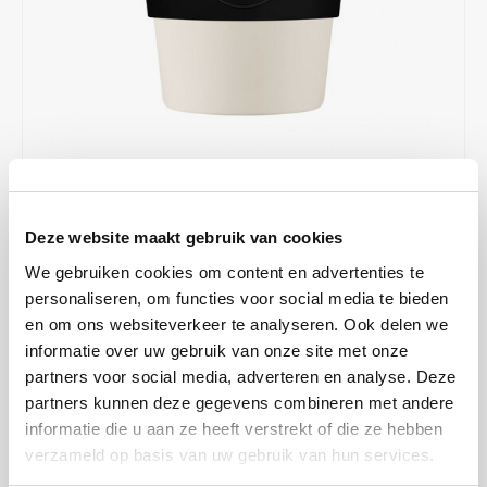
Café intención
Melitta
Eduscho
Soups
100% Arabice coffee
Caffè Izzo
Segafredo
Eilles
Caffè Vergnano
Senseo
Gala
Chicco d'oro
E.S.E. coffee pods (44 mm)
Gorilla
€12,99
IN STOCK
Costa
Idee
Deze website maakt gebruik van cookies
ORDERED ON WORKING DAYS BEFORE 13:00 IS PREPARED
FOR SHIPMENT THE SAME DAY
We gebruiken cookies om content en advertenties te
Dallmayr
illy
personaliseren, om functies voor social media te bieden
Drink coffee in style with the Ecoffee Cup! This reusable cup has a
en om ons websiteverkeer te analyseren. Ook delen we
Davidoff
Jacobs
beautiful design and is perfect for on the road or at the office. Of
informatie over uw gebruik van onze site met onze
course, it fits in almost any cup holder in the car. This cup is with
partners voor social media, adverteren en analyse. Deze
Delta
Lavazza
silicone lid with lockable holes.
Read more
partners kunnen deze gegevens combineren met andere
informatie die u aan ze heeft verstrekt of die ze hebben
MAKE A CHOICE:
*
De Roccis
Melitta
verzameld op basis van uw gebruik van hun services.
Eco cup 350 ml - €12,99