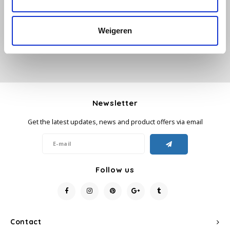
Add your review
Käfer
Weigeren
Kimbo
La Brasiliana
Lavazza
Newsletter
Get the latest updates, news and product offers via email
Lazarro
Lucaffé
Follow us
L’OR
Mauro Caffe
Contact
Melitta