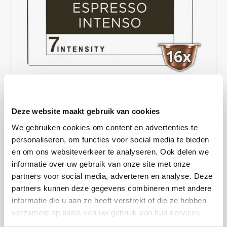
Café intención
Melitta
Eduscho
Soups
100% Arabice coffee
Caffè Izzo
Segafredo
Eilles
Caffè Vergnano
Senseo
Gala
Chicco d'oro
E.S.E. coffee pods (44 mm)
Gorilla
€4,75
€4,99
IN STOCK
Costa
Idee
Deze website maakt gebruik van cookies
ORDERED ON WORKING DAYS BEFORE 13:00 IS PREPARED
FOR SHIPMENT THE SAME DAY
We gebruiken cookies om content en advertenties te
Dallmayr
illy
personaliseren, om functies voor social media te bieden
An intense medium-dark roast coffee. This espresso with fruity and
en om ons websiteverkeer te analyseren. Ook delen we
Davidoff
Jacobs
spicy flavours has a rich body and a full crema.
Read more
informatie over uw gebruik van onze site met onze
partners voor social media, adverteren en analyse. Deze
Delta
Lavazza
MAKE A CHOICE:
*
partners kunnen deze gegevens combineren met andere
16 cups - €4,75
informatie die u aan ze heeft verstrekt of die ze hebben
De Roccis
Melitta
verzameld op basis van uw gebruik van hun services.