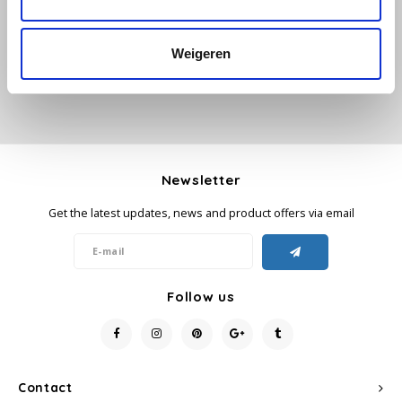
Add your review
Käfer
Weigeren
Kimbo
La Brasiliana
Lavazza
Newsletter
Get the latest updates, news and product offers via email
Lazarro
Lucaffé
Follow us
L’OR
Mauro Caffe
Contact
Melitta