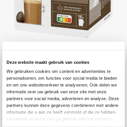
Café intención
Melitta
Eduscho
Soups
100% Arabice coffee
Caffè Izzo
Segafredo
Eilles
Caffè Vergnano
Senseo
Gala
Chicco d'oro
E.S.E. coffee pods (44 mm)
Gorilla
€4,75
€4,99
IN STOCK
Costa
Idee
Deze website maakt gebruik van cookies
ORDERED ON WORKING DAYS BEFORE 13:00 IS PREPARED
FOR SHIPMENT THE SAME DAY
We gebruiken cookies om content en advertenties te
Dallmayr
illy
personaliseren, om functies voor social media te bieden
A bold coffee with a creamy taste, prepared in one capsule that
en om ons websiteverkeer te analyseren. Ook delen we
Davidoff
Jacobs
offers you the perfect coffee in just one minute.
Read more
informatie over uw gebruik van onze site met onze
partners voor social media, adverteren en analyse. Deze
Delta
Lavazza
MAKE A CHOICE:
*
partners kunnen deze gegevens combineren met andere
16 cups - €4,75
informatie die u aan ze heeft verstrekt of die ze hebben
De Roccis
Melitta
verzameld op basis van uw gebruik van hun services.