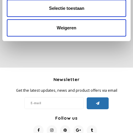
Selectie toestaan
All reviews
Käfer
Add your review
Weigeren
Kimbo
La Brasiliana
Lavazza
Lazarro
Newsletter
Lucaffé
Get the latest updates, news and product offers via email
L’OR
Mauro Caffe
Follow us
Melitta