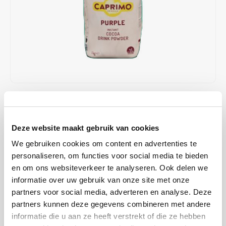
Café intención
Melitta
Eduscho
Soups
100% Arabice coffee
Caffè Izzo
Segafredo
Eilles
Caffè Vergnano
Senseo
Gala
Chicco d'oro
E.S.E. coffee pods (44 mm)
Gorilla
€5,99
IN STOCK
Costa
Idee
ORDERED ON WORKING DAYS BEFORE 13:00 IS PREPARED
FOR SHIPMENT THE SAME DAY
Deze website maakt gebruik van cookies
Dallmayr
illy
We gebruiken cookies om content en advertenties te
Soft and creamy cocoa drink with the rich taste of milk and a mild,
Davidoff
Jacobs
personaliseren, om functies voor social media te bieden
rounded note of cocoa and vanilla.
Read more
en om ons websiteverkeer te analyseren. Ook delen we
Delta
Lavazza
informatie over uw gebruik van onze site met onze
BUY
10
FOR
€5,87
EACH AND SAVE
2%
2% DISCOUNT
partners voor social media, adverteren en analyse. Deze
De Roccis
Melitta
partners kunnen deze gegevens combineren met andere
MAKE A CHOICE:
*
informatie die u aan ze heeft verstrekt of die ze hebben