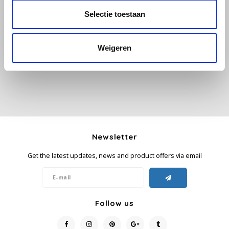
Selectie toestaan
All reviews
Käfer
Add your review
Weigeren
Kimbo
La Brasiliana
Lavazza
Lazarro
Newsletter
Lucaffé
Get the latest updates, news and product offers via email
L’OR
Mauro Caffe
Follow us
Melitta