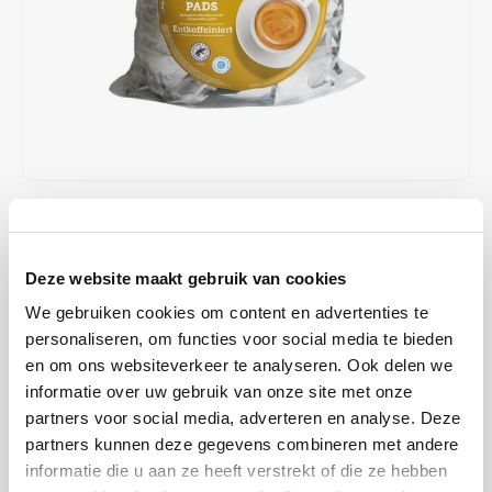
Café intención
Melitta
Eduscho
Soups
100% Arabice coffee
Caffè Izzo
Segafredo
Eilles
Caffè Vergnano
Senseo
Gala
Chicco d'oro
E.S.E. coffee pods (44 mm)
Gorilla
€9,99
€10,65
IN STOCK
Costa
Idee
ORDERED ON WORKING DAYS BEFORE 13:00 IS PREPARED
FOR SHIPMENT THE SAME DAY
Deze website maakt gebruik van cookies
Dallmayr
illy
We gebruiken cookies om content en advertenties te
Caféclub Entkoffeiniert coffee pads; without Caffeine. Each pad is
Davidoff
Jacobs
personaliseren, om functies voor social media te bieden
freshly packaged individually!
Read more
en om ons websiteverkeer te analyseren. Ook delen we
Delta
Lavazza
informatie over uw gebruik van onze site met onze
BUY
8
FOR
€9,79
EACH AND SAVE
2%
2% DISCOUNT
partners voor social media, adverteren en analyse. Deze
De Roccis
Melitta
partners kunnen deze gegevens combineren met andere
MAKE A CHOICE:
*
informatie die u aan ze heeft verstrekt of die ze hebben