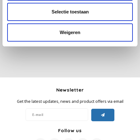
Selectie toestaan
Käfer
All reviews
Kimbo
Weigeren
Add your review
La Brasiliana
Lavazza
Lazarro
Newsletter
Lucaffé
Get the latest updates, news and product offers via email
L’OR
Mauro Caffe
Follow us
Melitta