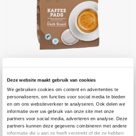
Café intención
Melitta
Eduscho
Soups
100% Arabice coffee
Caffè Izzo
Segafredo
Eilles
Caffè Vergnano
Senseo
Gala
Chicco d'oro
E.S.E. coffee pods (44 mm)
Gorilla
Costa
Idee
€4,89
€5,19
IN STOCK
ORDERED ON WORKING DAYS BEFORE 13:00 IS PREPARED
Dallmayr
illy
Deze website maakt gebruik van cookies
FOR SHIPMENT THE SAME DAY
We gebruiken cookies om content en advertenties te
Davidoff
Jacobs
Powerfully roasted so strong in flavor. Rainforest Alliance Certified
personaliseren, om functies voor social media te bieden
and Climate-Neutral Certified.
Read more
en om ons websiteverkeer te analyseren. Ook delen we
Delta
Lavazza
informatie over uw gebruik van onze site met onze
BUY
10
FOR
€4,79
EACH AND SAVE
2%
2% DISCOUNT
partners voor social media, adverteren en analyse. Deze
De Roccis
Melitta
partners kunnen deze gegevens combineren met andere
informatie die u aan ze heeft verstrekt of die ze hebben
MAKE A CHOICE:
*