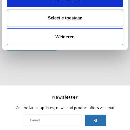
Käfer
Selectie toestaan
Kimbo
All reviews
Weigeren
La Brasiliana
Add your review
Lavazza
Lazarro
Lucaffé
Newsletter
L’OR
Get the latest updates, news and product offers via email
Mauro Caffe
Melitta