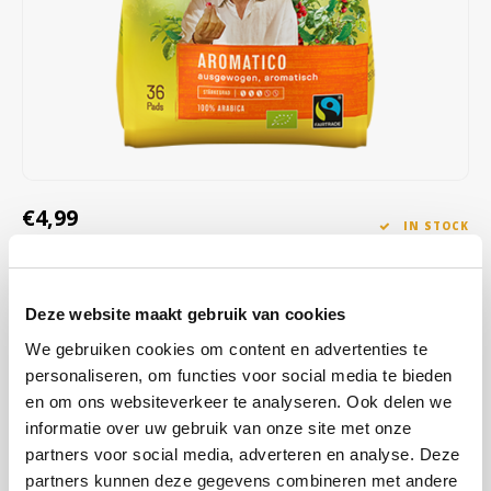
Café intención
Melitta
Eduscho
Soups
100% Arabice coffee
Caffè Izzo
Segafredo
Eilles
Caffè Vergnano
Senseo
Gala
Chicco d'oro
E.S.E. coffee pods (44 mm)
Gorilla
€4,99
IN STOCK
Costa
Idee
Unit price: €0,00 /
ORDERED ON WORKING DAYS BEFORE 13:00 IS PREPARED
Dallmayr
illy
FOR SHIPMENT THE SAME DAY
Deze website maakt gebruik van cookies
Café Intención ecológico coffee pads; 36 Fairtrade coffee pads from
Davidoff
Jacobs
We gebruiken cookies om content en advertenties te
Darboven. Fairly traded coffee of organic quality.
Read more
personaliseren, om functies voor social media te bieden
Delta
Lavazza
en om ons websiteverkeer te analyseren. Ook delen we
BUY
6
FOR
€4,94
EACH AND SAVE
1%
1% DISCOUNT
informatie over uw gebruik van onze site met onze
De Roccis
Melitta
partners voor social media, adverteren en analyse. Deze
partners kunnen deze gegevens combineren met andere
MAKE A CHOICE:
*